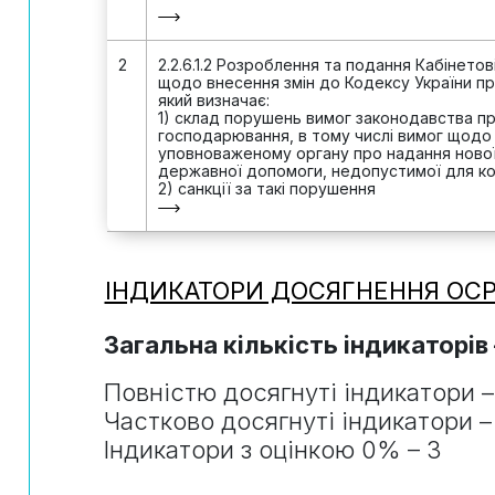
2
2.2.6.1.2 Розроблення та подання Кабінетов
щодо внесення змін до Кодексу України пр
який визначає:
1) склад порушень вимог законодавства п
господарювання, в тому числі вимог щодо
уповноваженому органу про надання ново
державної допомоги, недопустимої для ко
2) санкції за такі порушення
ІНДИКАТОРИ ДОСЯГНЕННЯ ОС
Загальна кількість індикаторів
Повністю досягнуті індикатори –
Частково досягнуті індикатори –
Індикатори з оцінкою 0% – 3