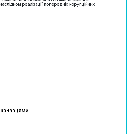
аслідком реалізації попередніх корупційних
иконавцями