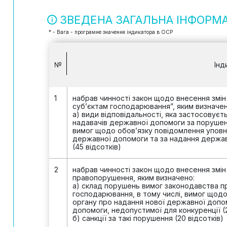
ЗВЕДЕНА ЗАГАЛЬНА ІНФОРМ
* - Вага - програмне значення індикатора в ОСР
№
Інд
1
набрав чинності закон щодо внесення змі
суб’єктам господарювання”, яким визначен
а) види відповідальності, яка застосовуєть
надавачів державної допомоги за порушенн
вимог щодо обов’язку повідомлення уповн
державної допомоги та за надання держав
(45 відсотків)
2
набрав чинності закон щодо внесення змін
правопорушення, яким визначено:
а) склад порушень вимог законодавства п
господарювання, в тому числі, вимог щод
органу про надання нової державної допом
допомоги, недопустимої для конкуренції (2
б) санкції за такі порушення (20 відсотків)