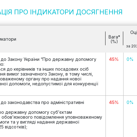
АЦІЯ ПРО ІНДИКАТОРИ ДОСЯГНЕННЯ
Оц
Вага*
икатори
(%)
за 20
н до Закону України “Про державну допомогу
45%
0%
о:
ся до керівників та інших посадових осіб
я вимог зазначеного Закону, в тому числі,
оваженому органу про надання нової
ної допомоги, недопустимої для конкуренції
 до законодавства про адміністративні
45%
0%
ро державну допомогу суб’єктам
о обов’язкового повідомлення уповноваженому
оги та у вигляді надання державної
5 відсотків);