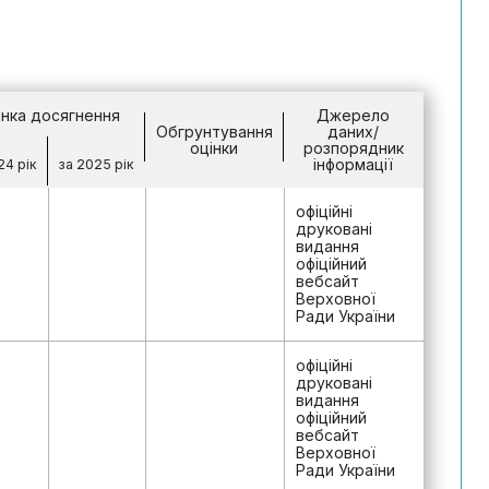
інка досягнення
Джерело
Обгрунтування
даних/
оцінки
розпорядник
інформації
24 рік
за 2025 рік
офіційні
друковані
видання
офіційний
вебсайт
Верховної
Ради України
офіційні
друковані
видання
офіційний
вебсайт
Верховної
Ради України