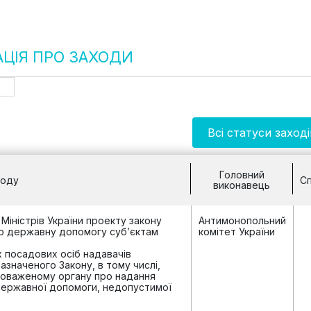
ЦІЯ ПРО ЗАХОДИ
Всі статуси заході
Головний
ходу
Сп
виконавець
 Міністрів України проекту закону
Антимонопольний
ро державну допомогу суб’єктам
комітет України
их посадових осіб надавачів
значеного Закону, в тому числі,
новаженому органу про надання
державної допомоги, недопустимої