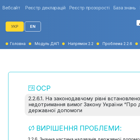
Вебсайт
Реєстр декларацій
Реєстр прозорості
База знань
УКР
EN
Головна
Модуль ДАП
Напрямок 2.2
Проблема 2.2.6
ОСР
2.2.6.1. На законодавчому рівні встановле
недотримання вимог Закону України “Про 
державної допомоги
ВИРІШЕННЯ ПРОБЛЕМИ:
2.2.6. Значна частина надавачів державної допо