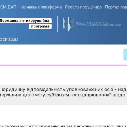
ІСМ ДАП
Навчальна платформа
Реєстр порушників
Портал пов
Державна антикорупційна
програма
ОСР 2.2.6.1
но юридичну відповідальність уповноважених осіб - на
державну допомогу суб’єктам господарювання” щодо 
моги суб’єктам господарювання надає державну допомогу, яка 