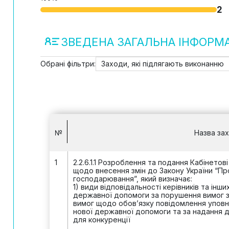
2
ЗВЕДЕНА ЗАГАЛЬНА ІНФОРМА
Обрані фільтри:
Заходи, які підлягають виконанню
№
Назва за
1
2.2.6.1.1 Розроблення та подання Кабінетові
щодо внесення змін до Закону України “П
господарювання”, який визначає:
1) види відповідальності керівників та інш
державної допомоги за порушення вимог за
вимог щодо обов’язку повідомлення упов
нової державної допомоги та за надання 
для конкуренції