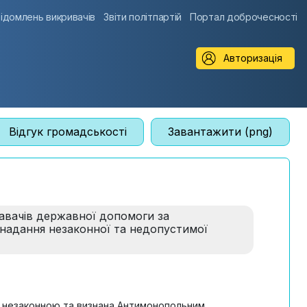
ідомлень викривачів
Звіти політпартій
Портал доброчесності
Авторизація
Відгук громадськості
Завантажити (png)
давачів державної допомоги за
надання незаконної та недопустимої
є незаконною та визнана Антимонопольним