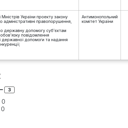
і Міністрів України проекту закону
Антимонопольний
о адміністративні правопорушення,
комітет України
ро державну допомогу суб’єктам
 обов’язку повідомлення
ї державної допомоги та надання
нкуренції;
Р
 –
3
 0
 0