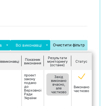
Очистити фільтр
в
Всі виконавці
Результати
Показник
іввиконавці
моніторингу
Статус
виконання
(останні)
проект
Захід
закону
виконано
подано
вчасно,
до
Виконано
але
Верховної
частково
частково
Ради
України