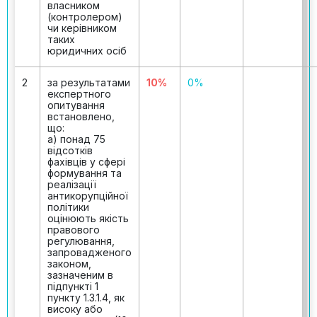
власником
(контролером)
чи керівником
таких
юридичних осіб
2
за результатами
10%
0%
експертного
опитування
встановлено,
що:
а) понад 75
відсотків
фахівців у сфері
формування та
реалізації
антикорупційної
політики
оцінюють якість
правового
регулювання,
запровадженого
законом,
зазначеним в
підпункті 1
пункту 1.3.1.4, як
високу або