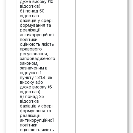
дуже високу (10
відсотків);
б) понад 50
відсотків
фахівців у сфері
формування та
реалізації
антикорупційної
політики
оцінюють якість
правового
регулювання,
запровадженого
законом,
зазначеним в
підпункті 1
пункту 1.3.1.4, як
високу або
дуже високу (6
відсотків);
в) понад 25
відсотків
фахівців у сфері
формування та
реалізації
антикорупційної
політики
оцінюють якість