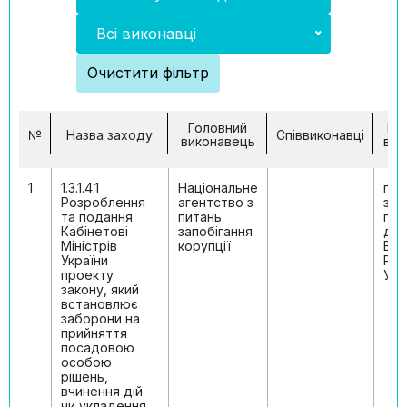
Всі виконавці
Очистити фільтр
Головний
По
№
Назва заходу
Співвиконавці
виконавець
вик
1
1.3.1.4.1
Національне
про
Розроблення
агентство з
зак
та подання
питань
под
Кабінетові
запобігання
до
Міністрів
корупції
Вер
України
Ра
проекту
Укр
закону, який
встановлює
заборони на
прийняття
посадовою
особою
рішень,
вчинення дій
чи укладення