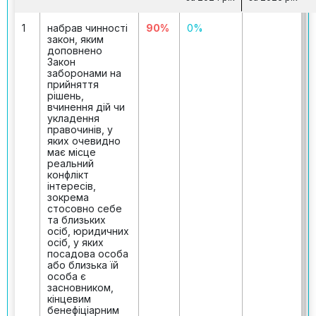
1
набрав чинності
90%
0%
закон, яким
доповнено
Закон
заборонами на
прийняття
рішень,
вчинення дій чи
укладення
правочинів, у
яких очевидно
має місце
реальний
конфлікт
інтересів,
зокрема
стосовно себе
та близьких
осіб, юридичних
осіб, у яких
посадова особа
або близька їй
особа є
засновником,
кінцевим
бенефіціарним