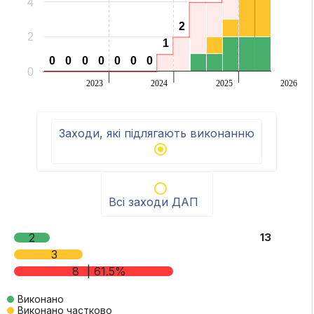
4
2
2
2
1
1
0
0
0
0
0
0
0
0
0
0
0
0
0
0
0
2023
2024
2025
2026
End of interactive chart.
Заходи, які підлягають виконанню
Всі заходи ДАП
2
13
3
8
| 61.5%
Виконано
Виконано частково