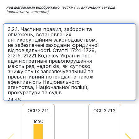
над діаграмами відображено частку (%) виконаних заходів
(повністю та частково)
3.2.1. Частина правил, заборон та
обмежень, встановлених
антикорупційним законодавством,
не забезпечені заходами юридичної
відповідальності. Статті 1724-1729,
21215, 21221 Кодексу України про
адміністративні правопорушення
мають ряд недоліків, які суттєво
знижують їх забезпечувальний та
превентивний потенціал, а також
ефективність Національного
агентства, Національної поліції,
прокуратури та судів
44.4%
9
ОСР 3.2.1.1.
ОСР 3.2.1.2.
100%