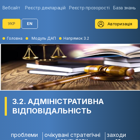
Вебсайт
Реєстр декларацій
Реєстр прозорості
База знань
Авторизація
УКР
EN
Головна
Модуль ДАП
Напрямок 3.2
3.2. АДМІНІСТРАТИВНА
ВІДПОВІДАЛЬНІСТЬ
проблеми
очікувані стратегічні
заходи