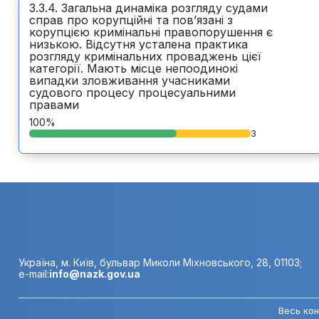
3.3.4. Загальна динаміка розгляду судами
справ про корупційні та пов’язані з
корупцією кримінальні правопорушення є
низькою. Відсутня усталена практика
розгляду кримінальних проваджень цієї
категорії. Мають місце непоодинокі
випадки зловживання учасниками
судового процесу процесуальними
правами
100%
3
Україна, м. Київ, бульвар Миколи Міхновського, 28, 01103;
e-mail:
info@nazk.gov.ua
Весь кон