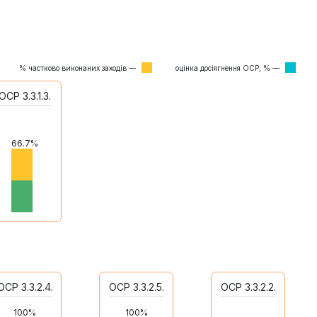
% частково виконаних заходів —
оцінка досіягнення ОСР, % —
ОСР 3.3.1.3.
66.7%
ОСР 3.3.2.4.
ОСР 3.3.2.5.
ОСР 3.3.2.2.
100%
100%