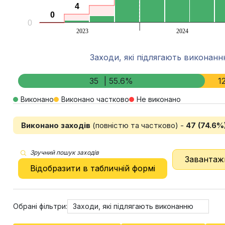
4
4
0
0
0
2023
2024
End of interactive chart.
Заходи, які підлягають виконан
35
| 55.6%
1
Виконано
Виконано частково
Не виконано
Виконано заходів
(повністю та частково) -
47 (74.6%
Зручний пошук заходів
Завантаж
Відобразити в табличній формі
Обрані фільтри:
Заходи, які підлягають виконанню