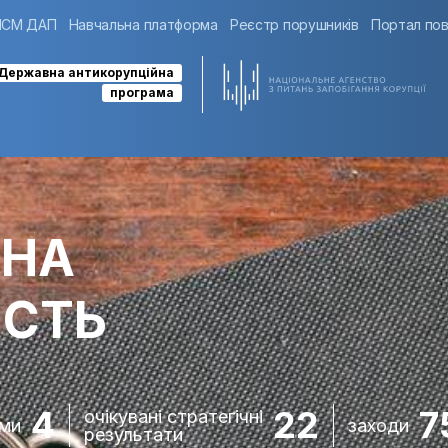
ІСМ ДАП
Навчальна платформа
Реєстр порушників
Портал пов
Державна антикорупційна
програма
ЬНА
ІСТЬ
4
22
7
очікувані стратегічні
ми
заходи
результати