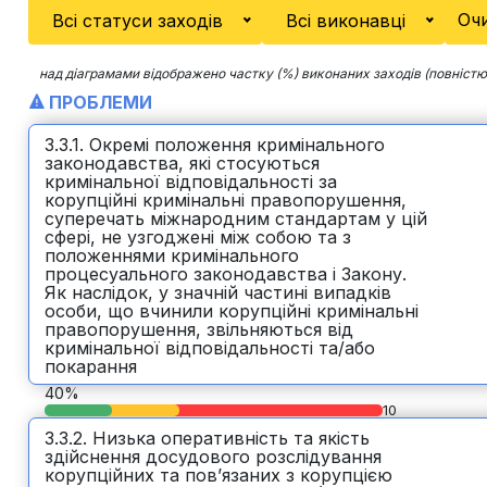
Очи
Всі статуси заходів
Всі виконавці
над діаграмами відображено частку (%) виконаних заходів (повністю
ПРОБЛЕМИ
3.3.1. Окремі положення кримінального
законодавства, які стосуються
кримінальної відповідальності за
корупційні кримінальні правопорушення,
суперечать міжнародним стандартам у цій
сфері, не узгоджені між собою та з
положеннями кримінального
процесуального законодавства і Закону.
Як наслідок, у значній частині випадків
особи, що вчинили корупційні кримінальні
правопорушення, звільняються від
кримінальної відповідальності та/або
покарання
40%
10
3.3.2. Низька оперативність та якість
здійснення досудового розслідування
корупційних та пов’язаних з корупцією