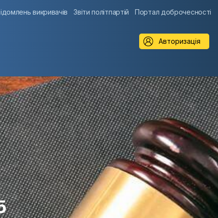
ідомлень викривачів
Звіти політпартій
Портал доброчесності
Авторизація
5