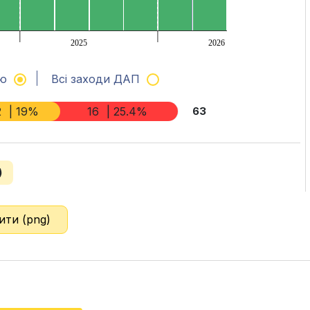
2025
2026
ню
Всі заходи ДАП
2
| 19%
16
| 25.4%
63
)
ити (png)