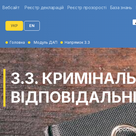
Вебсайт
Реєстр декларацій
Реєстр прозорості
База знань
УКР
EN
Головна
Модуль ДАП
Напрямок 3.3
3.3. КРИМІНАЛ
ВІДПОВІДАЛЬН
пробле