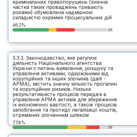
кримінальних правопорушень (значна
частка таких проваджень тривають
роками) обумовлена надмірною
складністю окремих процесуальних дій
46.2%
26
3.3.3. Законодавство, яке регулює
діяльність Національного агентства
України з питань виявлення, розшуку та
управління активами, одержаними від
корупційних та інших злочинів (далі -
АРМА), містить значну кількість прогалин
та корупційних ризиків. Низька
результативність процесів передачі в
управління АРМА активів для збереження
їх економічної вартості, а також процесів
запобігання та протидії легалізації коштів,
отриманих злочинним шляхом
77.8%
36