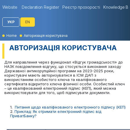
Website
Declaration Register
Реєстр прозорості
Knowledge B
УКР
EN
Home
Авторизація користувача
АВТОРИЗАЦІЯ КОРИСТУВАЧА
Для направлення через функціонал «Відгук громадськості» до
НАЗК повідомлення-відгуку, що стосується виконання заходу
Державної антикорупційної програми на 2023-2025 роки,
користувачі мають авторизуватися в ІСМ ДАП з
використанням особистого ключа та кваліфікованого
сертифіката відкритого ключа фізичної особи. Особистий ключ
– це кваліфікований електронний підпис (КЕП), який можна
використовувати для того, щоб підписувати документи.
1.
Питання щодо кваліфікованого електронного підпису (КЕП)
2.
Приклад: Як отримати електронний підпис від
ПриватБанку?