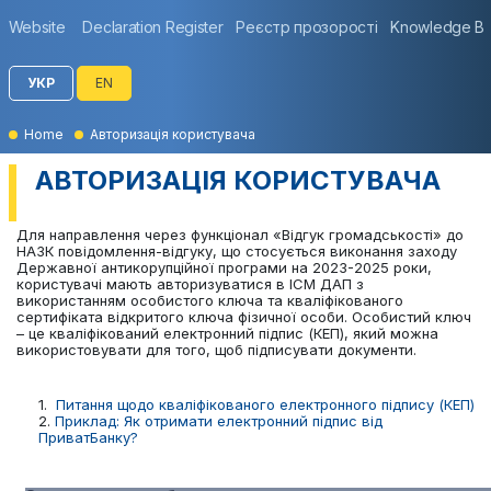
Website
Declaration Register
Реєстр прозорості
Knowledge B
УКР
EN
Home
Авторизація користувача
АВТОРИЗАЦІЯ КОРИСТУВАЧА
Для направлення через функціонал «Відгук громадськості» до
НАЗК повідомлення-відгуку, що стосується виконання заходу
Державної антикорупційної програми на 2023-2025 роки,
користувачі мають авторизуватися в ІСМ ДАП з
використанням особистого ключа та кваліфікованого
сертифіката відкритого ключа фізичної особи. Особистий ключ
– це кваліфікований електронний підпис (КЕП), який можна
використовувати для того, щоб підписувати документи.
1.
Питання щодо кваліфікованого електронного підпису (КЕП)
2.
Приклад: Як отримати електронний підпис від
ПриватБанку?