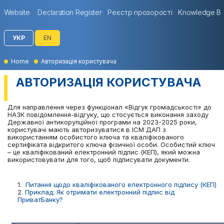
Website
Declaration Register
Реєстр прозорості
Knowledge B
УКР
EN
Home
Авторизація користувача
АВТОРИЗАЦІЯ КОРИСТУВАЧА
Для направлення через функціонал «Відгук громадськості» до
НАЗК повідомлення-відгуку, що стосується виконання заходу
Державної антикорупційної програми на 2023-2025 роки,
користувачі мають авторизуватися в ІСМ ДАП з
використанням особистого ключа та кваліфікованого
сертифіката відкритого ключа фізичної особи. Особистий ключ
– це кваліфікований електронний підпис (КЕП), який можна
використовувати для того, щоб підписувати документи.
1.
Питання щодо кваліфікованого електронного підпису (КЕП)
2.
Приклад: Як отримати електронний підпис від
ПриватБанку?