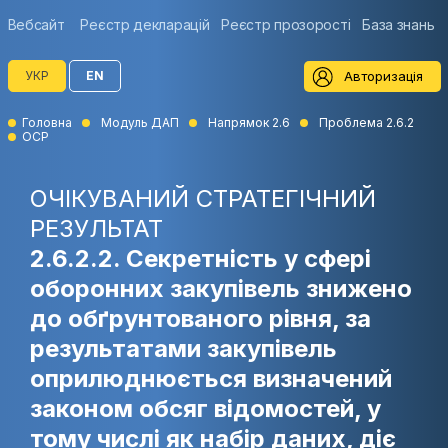
Вебсайт
Реєстр декларацій
Реєстр прозорості
База знань
Авторизація
УКР
EN
Головна
Модуль ДАП
Напрямок 2.6
Проблема 2.6.2
ОСР
ОЧІКУВАНИЙ СТРАТЕГІЧНИЙ
РЕЗУЛЬТАТ
2.6.2.2. Секретність у сфері
оборонних закупівель знижено
до обґрунтованого рівня, за
результатами закупівель
оприлюднюється визначений
законом обсяг відомостей, у
тому числі як набір даних, діє