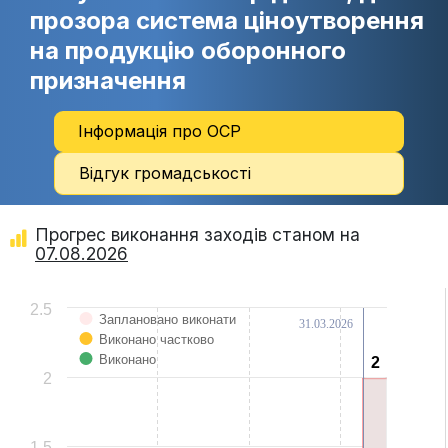
прозора система ціноутворення
на продукцію оборонного
призначення
Інформація про ОСР
Відгук громадськості
Прогрес виконання заходів станом на
07.08.2026
Chart
2.5
Заплановано виконати
31.03.2026
Bar chart with 3 data series.
Виконано частково
View as data table, Chart
The chart has 1 X axis displaying categories.
Виконано
2
2
The chart has 1 Y axis displaying Values. Data ranges from 0 to 2.
2
1.5