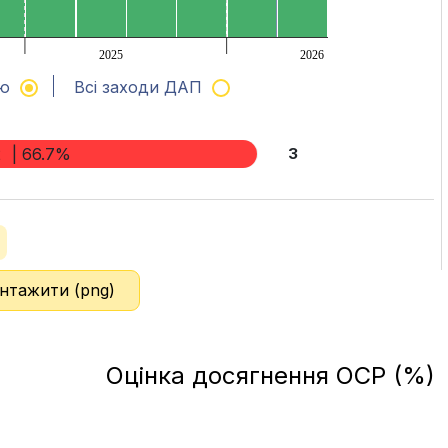
2025
2026
ню
Всі заходи ДАП
2
| 66.7%
3
нтажити (png)
Оцінка досягнення ОСР (%)