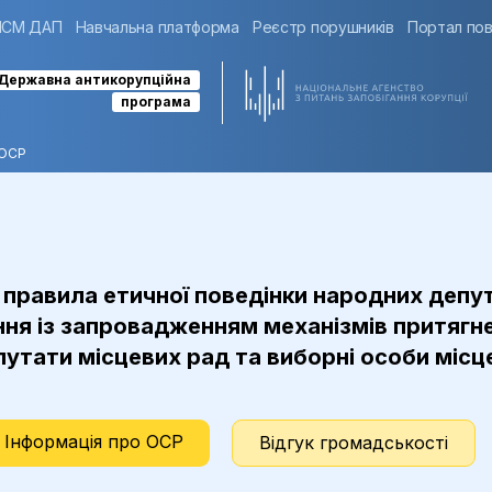
ІСМ ДАП
Навчальна платформа
Реєстр порушників
Портал пов
Державна антикорупційна
програма
ОСР
но правила етичної поведінки народних депу
ня із запровадженням механізмів притягнен
путати місцевих рад та виборні особи місц
Інформація про ОСР
Відгук громадськості