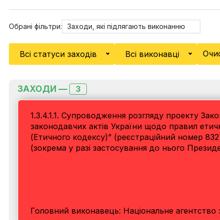
Обрані фільтри:
Заходи, які підлягають виконанню
Очи
Всі статуси заходів
Всі виконавці
ЗАХОДИ —
3
1.3.4.1.1. Супроводження розгляду проекту Зак
законодавчих актів України щодо правил етич
(Етичного кодексу)” (реєстраційний номер 8327 
(зокрема у разі застосування до нього Презид
Головний виконавець: Національне агентство з