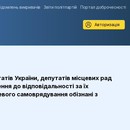
ідомлень викривачів
Звіти політпартій
Портал доброчесності
Авторизація
татів України, депутатів місцевих рад
ня до відповідальності за їх
евого самоврядування обізнані з