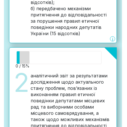
відсотків);
б) передбачено механізми
притягнення до відповідальності
за порушення правил етичної
поведінки народних депутатів
України (15 відсотків)
i
0 / 15%
2
аналітичний звіт за результатами
дослідження щодо актуального
стану проблем, пов’язаних із
виконанням правил етичної
поведінки депутатами місцевих
рад та виборними особами
місцевого самоврядування, а
також щодо можливих механізмів
притягнення до відповідальності