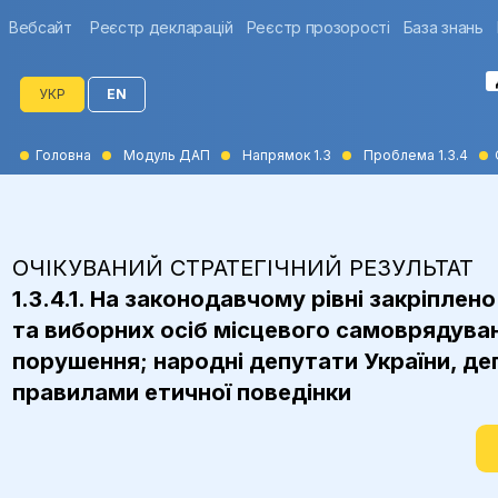
Вебсайт
Реєстр декларацій
Реєстр прозорості
База знань
УКР
EN
Головна
Модуль ДАП
Напрямок 1.3
Проблема 1.3.4
ОЧІКУВАНИЙ СТРАТЕГІЧНИЙ РЕЗУЛЬТАТ
1.3.4.1. На законодавчому рівні закріпле
та виборних осіб місцевого самоврядуван
порушення; народні депутати України, де
правилами етичної поведінки