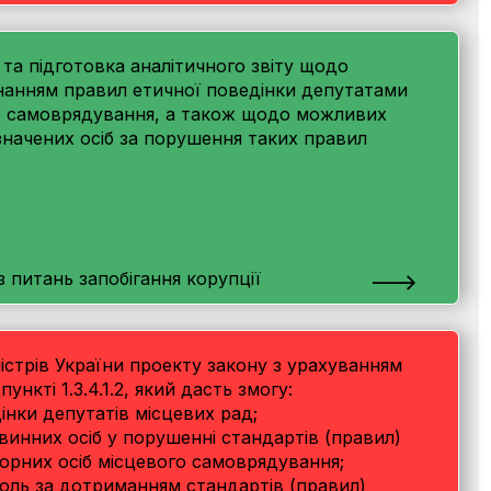
 та підготовка аналітичного звіту щодо
онанням правил етичної поведінки депутатами
о самоврядування, а також щодо можливих
азначених осіб за порушення таких правил
 питань запобігання корупції
іністрів України проекту закону з урахуванням
ункті 1.3.4.1.2, який дасть змогу:
інки депутатів місцевих рад;
винних осіб у порушенні стандартів (правил)
борних осіб місцевого самоврядування;
роль за дотриманням стандартів (правил)