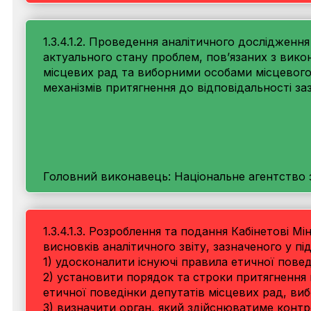
1.3.4.1.2. Проведення аналітичного дослідження
актуального стану проблем, пов’язаних з вик
місцевих рад та виборними особами місцевог
механізмів притягнення до відповідальності з
Головний виконавець: Національне агентство з
1.3.4.1.3. Розроблення та подання Кабінетові М
висновків аналітичного звіту, зазначеного у підп
1) удосконалити існуючі правила етичної повед
2) установити порядок та строки притягнення 
етичної поведінки депутатів місцевих рад, ви
3) визначити орган, який здійснюватиме конт