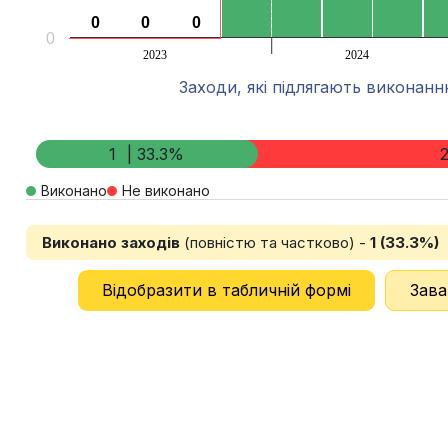
0
0
0
0
0
0
0
2023
2024
Заходи, які підлягають виконан
End of interactive chart.
1
| 33.3%
Виконано
Не виконано
Виконано заходів
(повністю та частково) -
1 (33.3%)
Відобразити в табличній формі
Зава