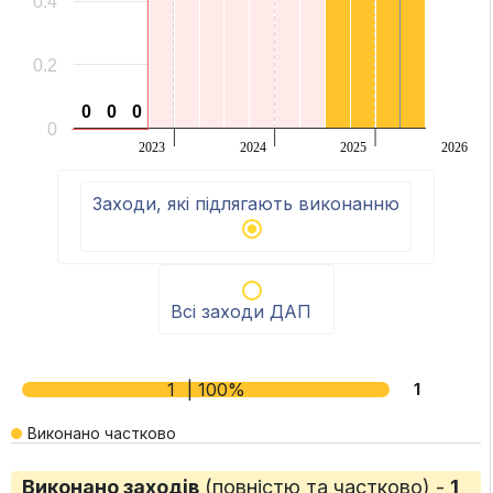
0.4
0.2
0
0
0
0
0
0
0
2023
2024
2025
2026
End of interactive chart.
Заходи, які підлягають виконанню
Всі заходи ДАП
1
| 100%
1
Виконано частково
Виконано заходів
(повністю та частково) -
1