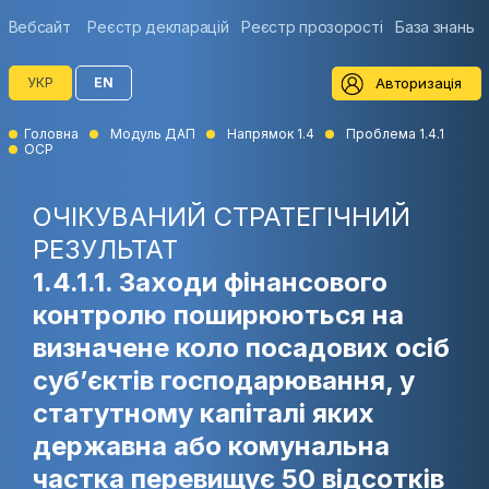
Вебсайт
Реєстр декларацій
Реєстр прозорості
База знань
Авторизація
УКР
EN
Головна
Модуль ДАП
Напрямок 1.4
Проблема 1.4.1
ОСР
ОЧІКУВАНИЙ СТРАТЕГІЧНИЙ
РЕЗУЛЬТАТ
1.4.1.1. Заходи фінансового
контролю поширюються на
визначене коло посадових осіб
суб’єктів господарювання, у
статутному капіталі яких
державна або комунальна
частка перевищує 50 відсотків