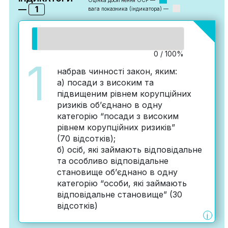
Оцінка досягнення ОСР —
1
—
вага показника (індикатора) —
0 / 100%
1
набрав чинності закон, яким:
а) посади з високим та
підвищеним рівнем корупційних
ризиків об’єднано в одну
категорію “посади з високим
рівнем корупційних ризиків”
(70 відсотків);
б) осіб, які займають відповідальне
та особливо відповідальне
становище об’єднано в одну
категорію “особи, які займають
відповідальне становище” (30
відсотків)
i