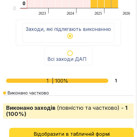
0
0
0
2023
2024
2025
2026
End of interactive chart.
Заходи, які підлягають виконанню
Всі заходи ДАП
1
| 100%
1
Виконано частково
Виконано заходів
(повністю та частково) -
1
(100%)
Відобразити в табличній формі