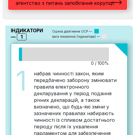
агентство з питань запобігання корупції
ІНДИКАТОРИ
Оцінка досягнення ОСР —
1
—
вага показника (індикатора) —
0 / 100%
1
набрав чинності закон, яким
передбачено заборону змінювати
правила електронного
декларування у період подання
річних декларацій, а також
визначено, що будь-які зміни у
зазначених правилах набирають
чинності із спливом достатнього
періоду після їх ухвалення
парламентом для забезпечення