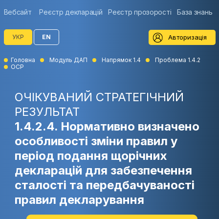
Вебсайт
Реєстр декларацій
Реєстр прозорості
База знань
Авторизація
УКР
EN
Головна
Модуль ДАП
Напрямок 1.4
Проблема 1.4.2
ОСР
ОЧІКУВАНИЙ СТРАТЕГІЧНИЙ
РЕЗУЛЬТАТ
1.4.2.4. Нормативно визначено
особливості зміни правил у
період подання щорічних
декларацій для забезпечення
сталості та передбачуваності
правил декларування