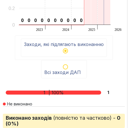
0.2
0
0
0
0
0
0
0
0
0
0
0
0
0
0
0
0
0
0
0
0
0
2023
2024
2025
2026
End of interactive chart.
Заходи, які підлягають виконанню
Всі заходи ДАП
1
| 100%
1
Не виконано
Виконано заходів
(повністю та частково) -
0
(0%)