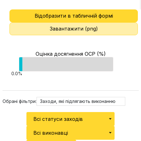
Відобразити в табличній формі
Завантажити (png)
Оцінка досягнення ОСР (%)
0.0%
Обрані фільтри:
Заходи, які підлягають виконанню
Всі статуси заходів
Всі виконавці