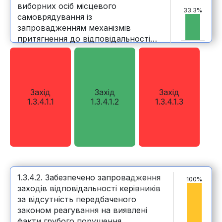
виборних осіб місцевого
33.3%
самоврядування із
запровадженням механізмів
притягнення до відповідальності
за їх порушення; народні депутати
України, депутати місцевих рад та
виборні особи місцевого
самоврядування обізнані з
Захід
Захід
Захід
правилами етичної поведінки
1.3.4.1.1
1.3.4.1.2
1.3.4.1.3
1.3.4.2. Забезпечено запровадження
100%
заходів відповідальності керівників
за відсутність передбаченого
законом реагування на виявлені
факти грубого порушення