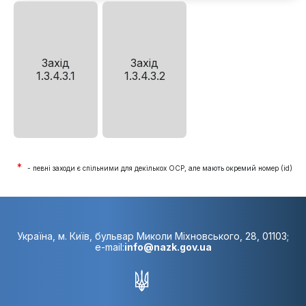
Захід
Захід
1.3.4.3.1
1.3.4.3.2
*
- певні заходи є спільними для декількох ОСР, але мають окремий номер (id)
Україна, м. Київ, бульвар Миколи Міхновського, 28, 01103;
e-mail:
info@nazk.gov.ua