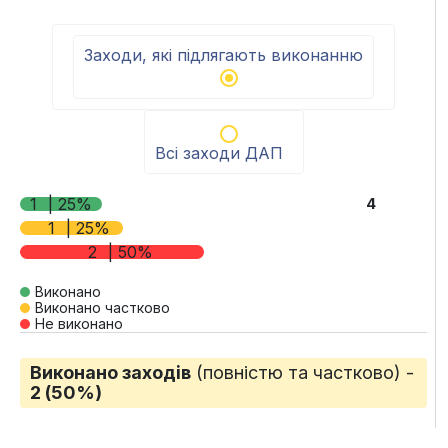
End of interactive chart.
Заходи, які підлягають виконанню
Всі заходи ДАП
1
| 25%
4
1
| 25%
2
| 50%
Виконано
Виконано частково
Не виконано
Виконано заходів
(повністю та частково) -
2 (50%)