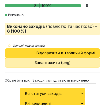
8
| 100%
8
Виконано
Виконано заходів
(повністю та частково) -
8 (100%)
Зручний пошук заходів
Відобразити в табличній формі
Завантажити (png)
Обрані фільтри:
Заходи, які підлягають виконанню
Всі статуси заходів
Всі виконавці