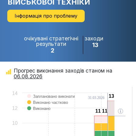
ВІЙСЬКОВОЇ ТЕХНІКИ
Інформація про проблему
очікувані стратегічні
заходи
результати
13
2
Прогрес виконання заходів станом на
06.08.2026
Chart
14
13
13
Заплановано виконати
31.03.2026
Bar chart with 3 data series.
Виконано частково
View as data table, Chart
12
The chart has 1 X axis displaying categories.
Виконано
11
11
11
11
The chart has 1 Y axis displaying Values. Data ranges from 0 to 13.
10