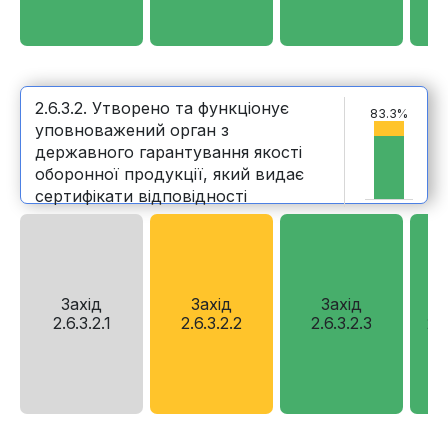
2.6.3.2. Утворено та функціонує
83.3%
уповноважений орган з
державного гарантування якості
оборонної продукції, який видає
сертифікати відповідності
Захід
Захід
Захід
2.6.3.2.1
2.6.3.2.2
2.6.3.2.3
2.6