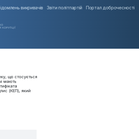
ідомлень викривачів
Звіти політпартій
Портал доброчесності
уку, що стосується
чі мають
тифіката
пис (КЕП), який