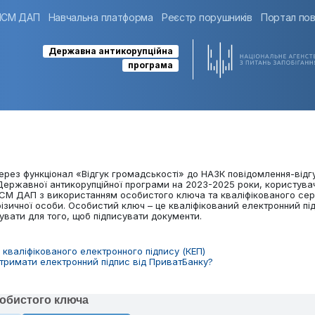
ІСМ ДАП
Навчальна платформа
Реєстр порушників
Портал пов
Державна антикорупційна
програма
ерез функціонал «Відгук громадськості» до НАЗК повідомлення-відг
Державної антикорупційної програми на 2023-2025 роки, користува
ІСМ ДАП з використанням особистого ключа та кваліфікованого сер
ізичної особи. Особистий ключ – це кваліфікований електронний під
вати для того, щоб підписувати документи.
 кваліфікованого електронного підпису (КЕП)
отримати електронний підпис від ПриватБанку?