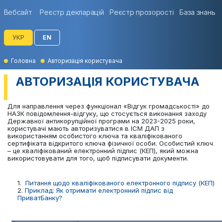
Вебсайт
Реєстр декларацій
Реєстр прозорості
База знань
УКР
EN
Головна
Авторизація користувача
АВТОРИЗАЦІЯ КОРИСТУВАЧА
Для направлення через функціонал «Відгук громадськості» до
НАЗК повідомлення-відгуку, що стосується виконання заходу
Державної антикорупційної програми на 2023-2025 роки,
користувачі мають авторизуватися в ІСМ ДАП з
використанням особистого ключа та кваліфікованого
сертифіката відкритого ключа фізичної особи. Особистий ключ
– це кваліфікований електронний підпис (КЕП), який можна
використовувати для того, щоб підписувати документи.
1.
Питання щодо кваліфікованого електронного підпису (КЕП)
2.
Приклад: Як отримати електронний підпис від
ПриватБанку?