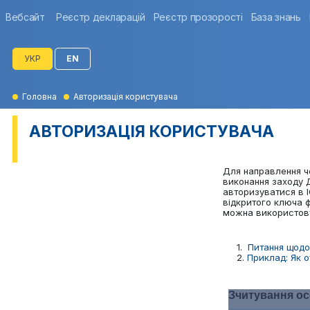
Вебсайт
Реєстр декларацій
Реєстр прозорості
База знань
УКР
EN
Головна
Авторизація користувача
АВТОРИЗАЦІЯ КОРИСТУВАЧА
Для направлення ч
виконання заходу 
авторизуватися в 
відкритого ключа ф
можна використову
1.
Питання щодо
2.
Приклад: Як 