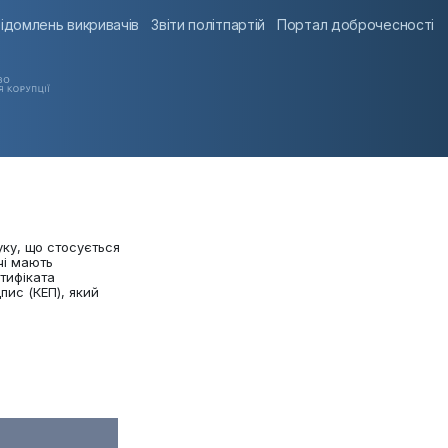
ідомлень викривачів
Звіти політпартій
Портал доброчесності
уку, що стосується
чі мають
тифіката
пис (КЕП), який