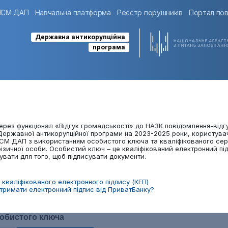
ІСМ ДАП
Навчальна платформа
Реєстр порушників
Портал пов
Державна антикорупційна
програма
ерез функціонал «Відгук громадськості» до НАЗК повідомлення-відг
Державної антикорупційної програми на 2023-2025 роки, користува
ІСМ ДАП з використанням особистого ключа та кваліфікованого сер
ізичної особи. Особистий ключ – це кваліфікований електронний під
вати для того, щоб підписувати документи.
 кваліфікованого електронного підпису (КЕП)
отримати електронний підпис від ПриватБанку?