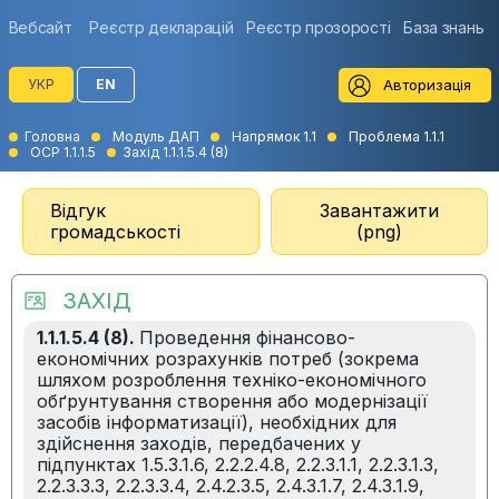
Вебсайт
Реєстр декларацій
Реєстр прозорості
База знань
Авторизація
УКР
EN
Головна
Модуль ДАП
Напрямок 1.1
Проблема 1.1.1
ОСР 1.1.1.5
Захід 1.1.1.5.4 (8)
Відгук
Завантажити
громадськості
(png)
ЗАХІД
1.1.1.5.4 (8).
Проведення фінансово-
економічних розрахунків потреб (зокрема
шляхом розроблення техніко-економічного
обґрунтування створення або модернізації
засобів інформатизації), необхідних для
здійснення заходів, передбачених у
підпунктах 1.5.3.1.6, 2.2.2.4.8, 2.2.3.1.1, 2.2.3.1.3,
2.2.3.3.3, 2.2.3.3.4, 2.4.2.3.5, 2.4.3.1.7, 2.4.3.1.9,