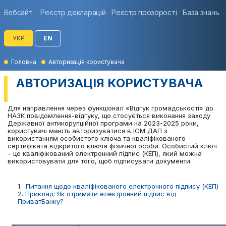
Вебсайт
Реєстр декларацій
Реєстр прозорості
База знань
УКР
EN
Головна
Авторизація користувача
АВТОРИЗАЦІЯ КОРИСТУВАЧА
Для направлення через функціонал «Відгук громадськості» до
НАЗК повідомлення-відгуку, що стосується виконання заходу
Державної антикорупційної програми на 2023-2025 роки,
користувачі мають авторизуватися в ІСМ ДАП з
використанням особистого ключа та кваліфікованого
сертифіката відкритого ключа фізичної особи. Особистий ключ
– це кваліфікований електронний підпис (КЕП), який можна
використовувати для того, щоб підписувати документи.
1.
Питання щодо кваліфікованого електронного підпису (КЕП)
2.
Приклад: Як отримати електронний підпис від
ПриватБанку?