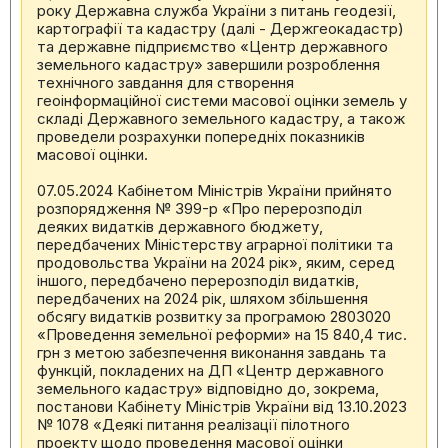
року Державна служба України з питань геодезії,
картографії та кадастру (далі - Держгеокадастр)
та державне підприємство «Центр державного
земельного кадастру» завершили розроблення
технічного завдання для створення
геоінформаційної системи масової оцінки земель у
складі Державного земельного кадастру, а також
проведели розрахунки попередніх показників
масової оцінки.
07.05.2024 Кабінетом Міністрів України прийнято
розпорядження № 399-р «Про перерозподіл
деяких видатків державного бюджету,
передбачених Міністерству аграрної політики та
продовольства України на 2024 рік», яким, серед
іншого, передбачено перерозподіл видатків,
передбачених на 2024 рік, шляхом збільшення
обсягу видатків розвитку за програмою 2803020
«Проведення земельної реформи» на 15 840,4 тис.
грн з метою забезпечення виконання завдань та
функцій, покладених на ДП «Центр державного
земельного кадастру» відповідно до, зокрема,
постанови Кабінету Міністрів України від 13.10.2023
№ 1078 «Деякі питання реалізації пілотного
проекту щодо проведення масової оцінки