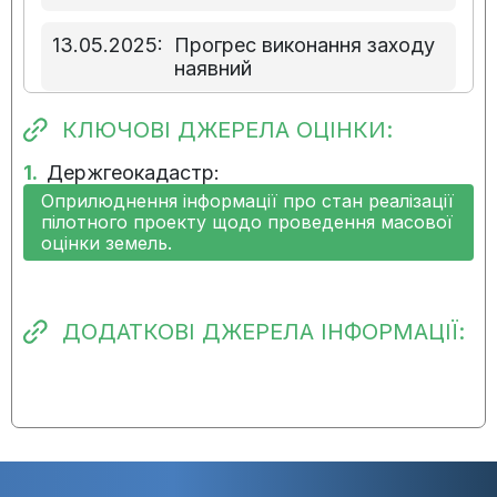
13.05.2025:
Прогрес виконання заходу
наявний
06.12.2024:
Прогрес виконання заходу
КЛЮЧОВІ ДЖЕРЕЛА ОЦІНКИ:
наявний
1.
Держгеокадастр:
Оприлюднення інформації про стан реалізації
25.10.2024:
Захід не виконано
пілотного проекту щодо проведення масової
оцінки земель.
26.07.2024:
Захід не виконано
15.05.2024:
Захід не виконано
ДОДАТКОВІ ДЖЕРЕЛА ІНФОРМАЦІЇ:
14.02.2024:
Виконання заходу не
розпочато