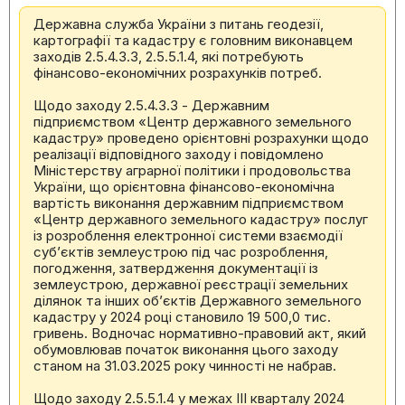
Державна служба України з питань геодезії,
картографії та кадастру є головним виконавцем
заходів 2.5.4.3.3, 2.5.5.1.4, які потребують
фінансово-економічних розрахунків потреб.
Щодо заходу 2.5.4.3.3 - Державним
підприємством «Центр державного земельного
кадастру» проведено орієнтовні розрахунки щодо
реалізації відповідного заходу і повідомлено
Міністерству аграрної політики і продовольства
України, що орієнтовна фінансово-економічна
вартість виконання державним підприємством
«Центр державного земельного кадастру» послуг
із розроблення електронної системи взаємодії
суб’єктів землеустрою під час розроблення,
погодження, затвердження документації із
землеустрою, державної реєстрації земельних
ділянок та інших об’єктів Державного земельного
кадастру у 2024 році становило 19 500,0 тис.
гривень. Водночас нормативно-правовий акт, який
обумовлював початок виконання цього заходу
станом на 31.03.2025 року чинності не набрав.
Щодо заходу 2.5.5.1.4 у межах ІІІ кварталу 2024