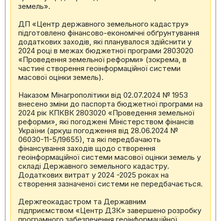
земель».
ДП «Центр державного земельного кадастру»
підготовлено фінансово-економічні обґрунтування
додаткових заходів, які планувалося здійснити у
2024 році в межах бюджетної програми 2803020
«Проведення земельної реформи» (зокрема, в
частині створення геоінформаційної системи
масової оцінки земель).
Наказом Мінагрополітики від 02.07.2024 № 1953
внесено зміни до паспорта бюджетної програми на
2024 рік КПКВК 2803020 «Проведення земельної
реформи», які погоджені Міністерством фінансів
України (аркуш погодження від 28.06.2024 №
06030-11-5/19655), та які передбачають
фінансування заходів щодо створення
геоінформаційної системи масової оцінки земель у
складі Державного земельного кадастру.
Додаткових витрат у 2024 -2025 роках на
створення зазначеної системи не передбачається.
Держгеокадастром та Державним
підприємством «Центр ДЗК» завершено розробку
програмного забезпечення геоінформаційної