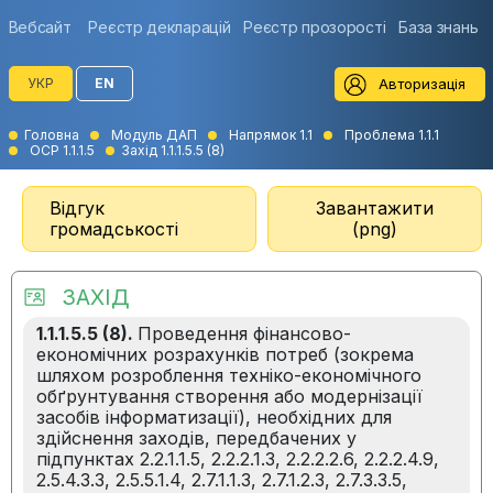
Вебсайт
Реєстр декларацій
Реєстр прозорості
База знань
Авторизація
УКР
EN
Головна
Модуль ДАП
Напрямок 1.1
Проблема 1.1.1
ОСР 1.1.1.5
Захід 1.1.1.5.5 (8)
Відгук
Завантажити
громадськості
(png)
ЗАХІД
1.1.1.5.5 (8).
Проведення фінансово-
економічних розрахунків потреб (зокрема
шляхом розроблення техніко-економічного
обґрунтування створення або модернізації
засобів інформатизації), необхідних для
здійснення заходів, передбачених у
підпунктах 2.2.1.1.5, 2.2.2.1.3, 2.2.2.2.6, 2.2.2.4.9,
2.5.4.3.3, 2.5.5.1.4, 2.7.1.1.3, 2.7.1.2.3, 2.7.3.3.5,