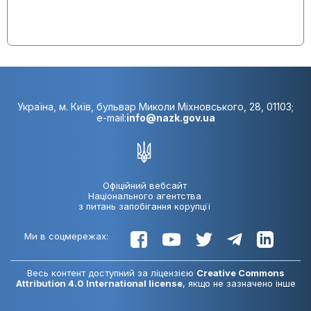
розпочато вчасно
02.07.2024:
Виконання заходу
розпочато вчасно
07.05.2024:
Виконання заходу
розпочато вчасно
Україна, м. Київ, бульвар Миколи Міхновського, 28, 01103;
e-mail:
info@nazk.gov.ua
08.02.2024:
Виконання заходу не
розпочато
Офіційний вебсайт
Національного агентства
з питань запобігання корупції
Ми в соцмережах:
Весь контент доступний за ліцензією
Creative Commons
Attribution 4.0 International license
, якщо не зазначено інше