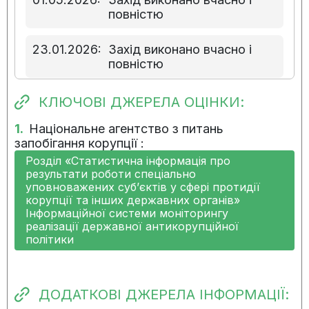
повністю
23.01.2026:
Захід виконано вчасно і
повністю
28.10.2025:
Захід виконано вчасно і
КЛЮЧОВІ ДЖЕРЕЛА ОЦІНКИ:
повністю
1.
Національне агентство з питань
запобігання корупції :
28.07.2025:
Захід виконано вчасно і
Розділ «Статистична інформація про
повністю
результати роботи спеціально
уповноважених суб’єктів у сфері протидії
08.05.2025:
Захід виконано вчасно і
корупції та інших державних органів»
повністю
Інформаційної системи моніторингу
реалізації державної антикорупційної
політики
23.01.2025:
Виконання заходу
розпочато вчасно
ДОДАТКОВІ ДЖЕРЕЛА ІНФОРМАЦІЇ:
17.10.2024:
Виконання заходу