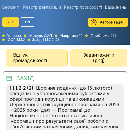
Вебсайт
Реєстр декларацій
Реєстр прозорості
База знань
Авторизація
УКР
EN
Головна
Модуль ДАП
Напрямок 1.1
Проблема 1.1.1
ОСР 1.1.1.2
Захід 1.1.1.2.2 (2)
Відгук
Завантажити
громадськості
(png)
ЗАХІД
1.1.1.2.2 (2).
Щорічне подання (до 15 лютого)
спеціально уповноваженими суб’єктами у
сфері протидії корупції та виконавцями
Державної антикорупційної програми на 2023
—2025 роки (далі — Програма) до
Національного агентства статистичної
інформації про результати своєї роботи з
обов’язковим зазначенням даних, визначених