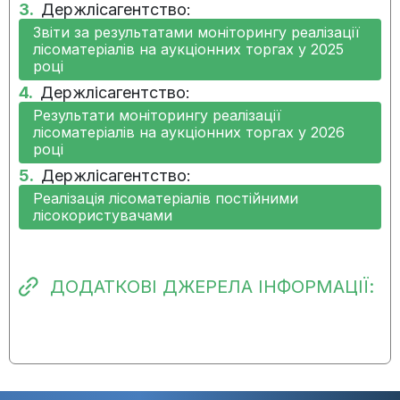
3.
Держлісагентство:
наявний
Звіти за результатами моніторингу реалізації
лісоматеріалів на аукціонних торгах у 2025
12.11.2024:
Прогрес виконання заходу
році
наявний
4.
Держлісагентство:
Результати моніторингу реалізації
14.08.2024:
Прогрес виконання заходу
лісоматеріалів на аукціонних торгах у 2026
наявний
році
5.
Держлісагентство:
15.05.2024:
Прогрес виконання заходу
Реалізація лісоматеріалів постійними
наявний
лісокористувачами
14.02.2024:
Прогрес виконання заходу
наявний
ДОДАТКОВІ ДЖЕРЕЛА ІНФОРМАЦІЇ:
15.11.2023:
Прогрес виконання заходу
наявний
15.08.2023:
Виконання заходу