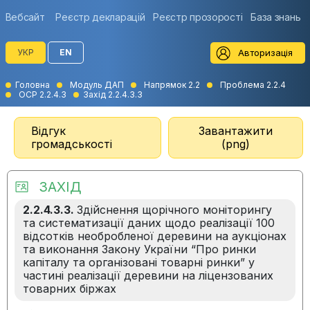
Вебсайт
Реєстр декларацій
Реєстр прозорості
База знань
Авторизація
УКР
EN
Головна
Модуль ДАП
Напрямок 2.2
Проблема 2.2.4
ОСР 2.2.4.3
Захід 2.2.4.3.3
Відгук
Завантажити
громадськості
(png)
ЗАХІД
2.2.4.3.3.
Здійснення щорічного моніторингу
та систематизації даних щодо реалізації 100
відсотків необробленої деревини на аукціонах
та виконання Закону України “Про ринки
капіталу та організовані товарні ринки” у
частині реалізації деревини на ліцензованих
товарних біржах