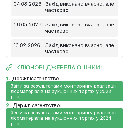
04.08.2026:
Захід виконано вчасно, але
частково
06.05.2026:
Захід виконано вчасно, але
частково
16.02.2026:
Захід виконано вчасно, але
частково
06.11.2025:
Прогрес виконання заходу
КЛЮЧОВІ ДЖЕРЕЛА ОЦІНКИ:
наявний
1.
Держлісагентство:
Звіти за результатами моніторингу реалізації
28.07.2025:
Прогрес виконання заходу
лісоматеріалів на аукціонних торгах у 2023
наявний
році
2.
Держлісагентство:
12.05.2025:
Прогрес виконання заходу
Звіти за результатами моніторингу реалізації
наявний
лісоматеріалів на аукціонних торгах у 2024
році
27.01.2025:
Прогрес виконання заходу