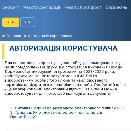
Вебсайт
Реєстр декларацій
Реєстр прозорості
База знань
УКР
EN
Головна
Авторизація користувача
АВТОРИЗАЦІЯ КОРИСТУВАЧА
Для направлення через функціонал «Відгук громадськості» до
НАЗК повідомлення-відгуку, що стосується виконання заходу
Державної антикорупційної програми на 2023-2025 роки,
користувачі мають авторизуватися в ІСМ ДАП з
використанням особистого ключа та кваліфікованого
сертифіката відкритого ключа фізичної особи. Особистий ключ
– це кваліфікований електронний підпис (КЕП), який можна
використовувати для того, щоб підписувати документи.
1.
Питання щодо кваліфікованого електронного підпису (КЕП)
2.
Приклад: Як отримати електронний підпис від
ПриватБанку?