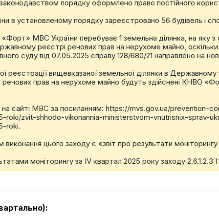
аконодавством порядку оформлено право постійного користу
ни в установленому порядку зареєстровано 56 будівель і спо
О «Форт» МВС України перебуває 1 земельна ділянка, на яку 
жавному реєстрі речових прав на нерухоме майно, оскільки 
ого суду від 07.05.2025 справу 128/680/21 направлено на нови
ої реєстрації вищевказаної земельної ділянки в Державному 
 речових прав на нерухоме майно будуть здійснені КНВО «Фо
на сайті МВС за посиланням: https://mvs.gov.ua/prevention-cor
-roki/zvit-shhodo-vikonannia-ministerstvom-vnutrisnix-sprav-ukr
-roki.
 виконання цього заходу є «звіт про результати моніторингу
ьтатами моніторингу за IV квартал 2025 року заходу 2.6.1.2.3
вартально):