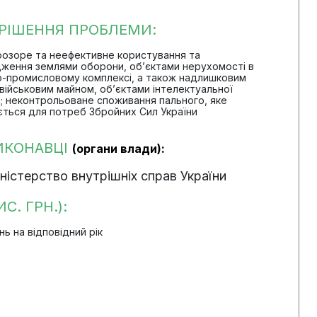
РІШЕННЯ ПРОБЛЕМИ:
прозоре та неефективне користування та
ження землями оборони, об’єктами нерухомості в
-промисловому комплексі, а також надлишковим
військовим майном, об’єктами інтелектуальної
і; неконтрольоване споживання пального, яке
ється для потреб Збройних Сил України
ИКОНАВЦІ
(органи влади):
ністерство внутрішніх справ України
С. ГРН.):
 на відповідний рік