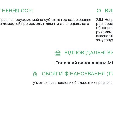
ГНЕННЯ ОСР:
ВИ
 прав на нерухоме майно суб’єктів господарювання
2.6.1. Не
ідомостей про земельні ділянки до спеціального
розпоряд
оборонно
рухомим 
власност
закупову
ВІДПОВІДАЛЬНІ В
Головний виконавець:
Мі
ОБСЯГИ ФІНАНСУВАННЯ (ТИ
у межах встановлених бюджетних призначень