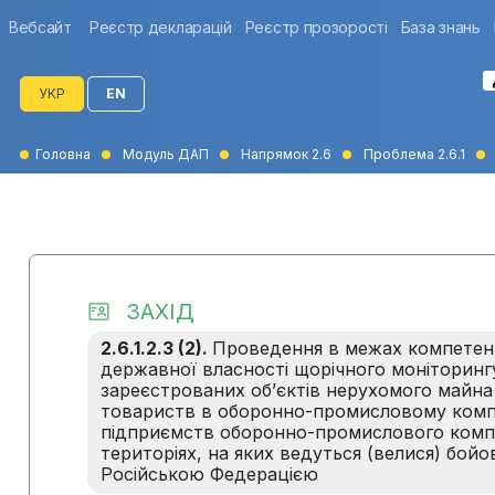
Вебсайт
Реєстр декларацій
Реєстр прозорості
База знань
УКР
EN
Головна
Модуль ДАП
Напрямок 2.6
Проблема 2.6.1
ЗАХІД
2.6.1.2.3 (2).
Проведення в межах компетенц
державної власності щорічного моніторингу
зареєстрованих об’єктів нерухомого майна 
товариств в оборонно-промисловому компл
підприємств оборонно-промислового компл
територіях, на яких ведуться (велися) бойо
Російською Федерацією