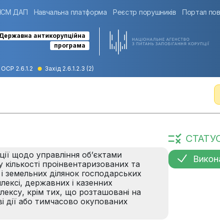
ІСМ ДАП
Навчальна платформа
Реєстр порушників
Портал пов
Державна антикорупційна
програма
ОСР 2.6.1.2
Захід 2.6.1.2.3 (2)
СТАТУ
ії щодо управління об’єктами
Викон
 кількості проінвентаризованих та
і земельних ділянок господарських
ексі, державних і казенних
ексу, крім тих, що розташовані на
ві дії або тимчасово окупованих