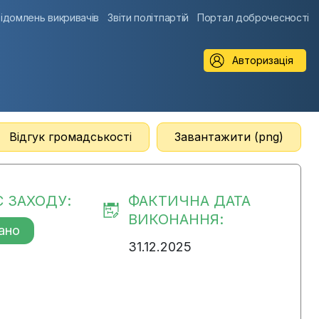
ідомлень викривачів
Звіти політпартій
Портал доброчесності
Авторизація
Відгук громадськості
Завантажити (png)
С ЗАХОДУ:
ФАКТИЧНА ДАТА
ВИКОНАННЯ:
ано
31.12.2025