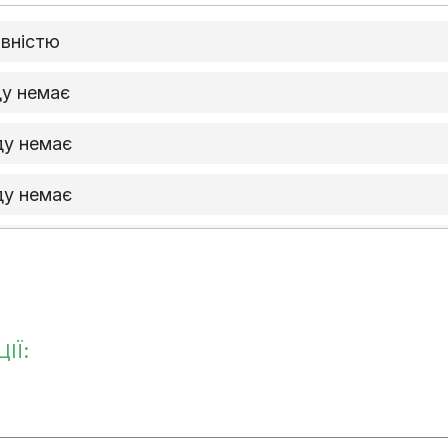
овністю
ду немає
ду немає
ду немає
 наявний
ІЇ: