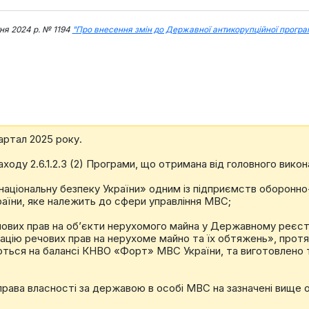
тня 2024 р. № 1194
"Про внесення змін до Державної антикорупційної програ
вартал 2025 року.
аходу 2.6.1.2.3 (2) Програми, що отримана від головного викон
 національну безпеку України» одним із підприємств оборонн
їни, яке належить до сфери управління МВС;
чових прав на об’єкти нерухомого майна у Державному реєст
цію речових прав на нерухоме майно та їх обтяжень», протя
уються на балансі КНВО «Форт» МВС України, та виготовлено 
рава власності за державою в особі МВС на зазначені вище 