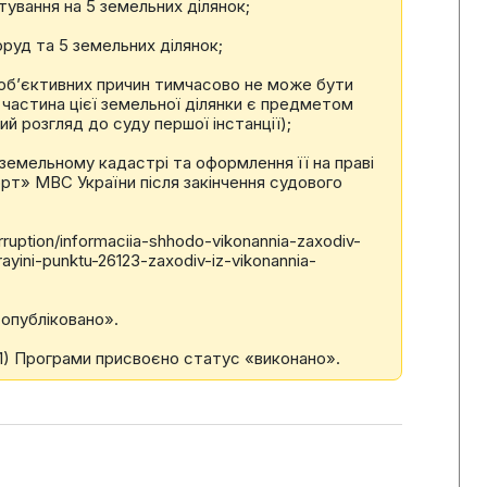
вання на 5 земельних ділянок;
руд та 5 земельних ділянок;
з об’єктивних причин тимчасово не може бути
частина цієї земельної ділянки є предметом
й розгляд до суду першої інстанції);
земельному кадастрі та оформлення її на праві
рт» МВС України після закінчення судового
ruption/informaciia-shhodo-vikonannia-zaxodiv-
ayini-punktu-26123-zaxodiv-iz-vikonannia-
 опубліковано».
 (1) Програми присвоєно статус «виконано».