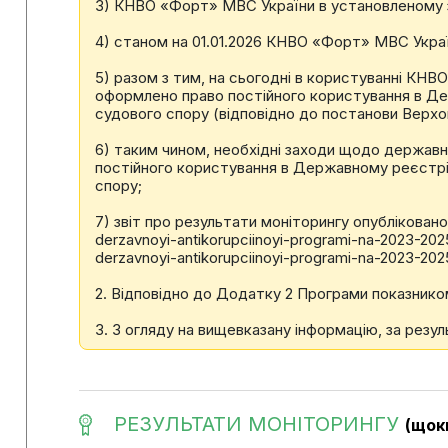
3) КНВО «Форт» МВС України в установленому з
4) станом на 01.01.2026 КНВО «Форт» МВС Украї
5) разом з тим, на сьогодні в користуванні КНВ
оформлено право постійного користування в Дер
судового спору (відповідно до постанови Верховн
6) таким чином, необхідні заходи щодо державн
постійного користування в Державному реєстрі
спору;
7) звіт про результати моніторингу опубліковано 
derzavnoyi-antikorupciinoyi-programi-na-2023-2025
derzavnoyi-antikorupciinoyi-programi-na-2023-2025
2. Відповідно до Додатку 2 Програми показником
3. З огляду на вищевказану інформацію, за резул
РЕЗУЛЬТАТИ МОНІТОРИНГУ
(щок