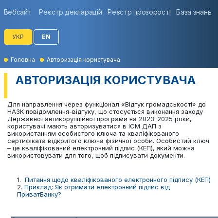
Вебсайт
Реєстр декларацій
Реєстр прозорості
База знань
УКР
EN
Головна
Авторизація користувача
АВТОРИЗАЦІЯ КОРИСТУВАЧА
Для направлення через функціонал «Відгук громадськості» до
НАЗК повідомлення-відгуку, що стосується виконання заходу
Державної антикорупційної програми на 2023-2025 роки,
користувачі мають авторизуватися в ІСМ ДАП з
використанням особистого ключа та кваліфікованого
сертифіката відкритого ключа фізичної особи. Особистий ключ
– це кваліфікований електронний підпис (КЕП), який можна
використовувати для того, щоб підписувати документи.
1.
Питання щодо кваліфікованого електронного підпису (КЕП)
2.
Приклад: Як отримати електронний підпис від
ПриватБанку?