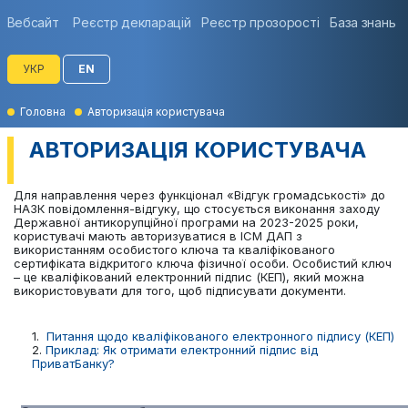
Вебсайт
Реєстр декларацій
Реєстр прозорості
База знань
УКР
EN
Головна
Авторизація користувача
АВТОРИЗАЦІЯ КОРИСТУВАЧА
Для направлення через функціонал «Відгук громадськості» до
НАЗК повідомлення-відгуку, що стосується виконання заходу
Державної антикорупційної програми на 2023-2025 роки,
користувачі мають авторизуватися в ІСМ ДАП з
використанням особистого ключа та кваліфікованого
сертифіката відкритого ключа фізичної особи. Особистий ключ
– це кваліфікований електронний підпис (КЕП), який можна
використовувати для того, щоб підписувати документи.
1.
Питання щодо кваліфікованого електронного підпису (КЕП)
2.
Приклад: Як отримати електронний підпис від
ПриватБанку?