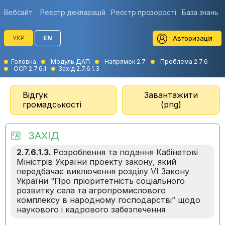
Вебсайт
Реєстр декларацій
Реєстр прозорості
База знань
Авторизація
УКР
EN
Головна
Модуль ДАП
Напрямок 2.7
Проблема 2.7.6
ОСР 2.7.6.1
Захід 2.7.6.1.3
Відгук
Завантажити
громадськості
(png)
ЗАХІД
2.7.6.1.3.
Розроблення та подання Кабінетові
Міністрів України проекту закону, який
передбачає виключення розділу VI Закону
України “Про пріоритетність соціального
розвитку села та агропромислового
комплексу в народному господарстві” щодо
наукового і кадрового забезпечення