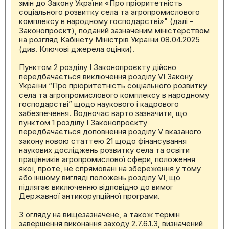
змін до Закону України «Про пріоритетність
соціального розвитку села та агропромислового
комплексу в народному господарстві»" (далі -
Законопроєкт), поданий зазначеним міністерством
на розгляд Кабінету Міністрів України 08.04.2025
(див. Ключові джерела оцінки).
Пунктом 2 розділу І Законопроєкту дійсно
передбачається виключення розділу VI Закону
України “Про пріоритетність соціального розвитку
села та агропромислового комплексу в народному
господарстві” щодо наукового і кадрового
забезпечення. Водночас варто зазначити, що
пунктом 1 розділу І Законопроєкту
передбачається доповнення розділу V вказаного
закону новою статтею 21 щодо фінансування
наукових досліджень розвитку села та освіти
працівників агропромислової сфери, положення
якої, проте, не спрямовані на збереження у тому
або іншому вигляді положень розділу VI, що
підлягає виключенню відповідно до вимог
Державної антикорупційної програми.
З огляду на вищезазначене, а також термін
завершення виконання заходу 2.7.6.1.3, визначений