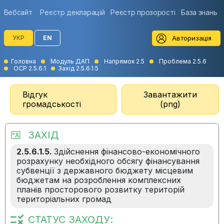
Вебсайт
Реєстр декларацій
Реєстр прозорості
База знань
Авторизація
УКР
EN
Головна
Модуль ДАП
Напрямок 2.5
Проблема 2.5.6
ОСР 2.5.6.1
Захід 2.5.6.1.5
Відгук
Завантажити
громадськості
(png)
ЗАХІД
2.5.6.1.5.
Здійснення фінансово-економічного
розрахунку необхідного обсягу фінансування
субвенції з державного бюджету місцевим
бюджетам на розроблення комплексних
планів просторового розвитку територій
територіальних громад
СТАТУС ЗАХОДУ: