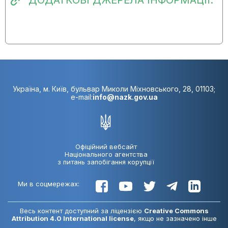
ДОДАТКОВІ ДЖЕРЕЛА ІНФОРМАЦІЇ:
13.02.2024:
Виконання заходу не
розпочато
08.11.2023:
Виконання заходу не
розпочато
14.08.2023:
Виконання заходу не
розпочато
Україна, м. Київ, бульвар Миколи Міхновського, 28, 01103;
e-mail:
info@nazk.gov.ua
Офіційний вебсайт
Національного агентства
з питань запобігання корупції
Ми в соцмережах:
Весь контент доступний за ліцензією
Creative Commons
Attribution 4.0 International license
, якщо не зазначено інше