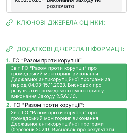
розпочато
07.11.2025:
Виконання заходу не
КЛЮЧОВІ ДЖЕРЕЛА ОЦІНКИ:
розпочато
30.07.2025:
Виконання заходу не
ДОДАТКОВІ ДЖЕРЕЛА ІНФОРМАЦІЇ:
розпочато
1.
ГО “Разом проти корупції”:
06.05.2025:
Виконання заходу не
Звіт ГО “Разом проти корупції” про
розпочато
громадський моніторинг виконання
Державної антикорупційної програми за
період 04.03-15.11.2023. Висновок про
17.01.2025:
Виконання заходу не
результати громадського моніторингу
розпочато
виконання Заходу 2.5.6.1.10.
2.
ГО "Разом проти корупції":
21.10.2024:
Виконання заходу не
Звіт ГО “Разом проти корупції” про
розпочато
громадський моніторинг виконання
Державної антикорупційної програми
12.08.2024:
Виконання заходу не
(березень 2024). Висновок про результати