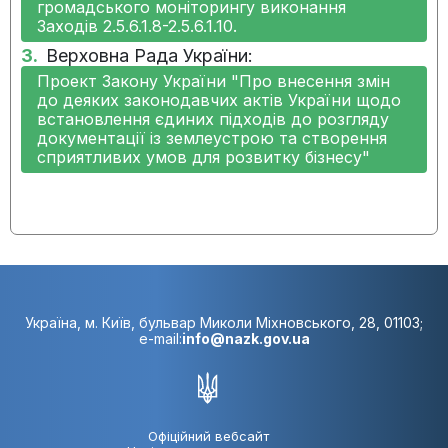
розпочато
громадського моніторингу виконання
Заходів 2.5.6.1.8-2.5.6.1.10.
3.
Верховна Рада України:
09.05.2024:
Виконання заходу не
розпочато
Проект Закону України "Про внесення змін
до деяких законодавчих актів України щодо
встановлення єдиних підходів до розгляду
31.01.2024:
Виконання заходу не
документації із землеустрою та створення
розпочато
сприятливих умов для розвитку бізнесу"
08.11.2023:
Виконання заходу не
розпочато
14.08.2023:
Виконання заходу не
розпочато
Україна, м. Київ, бульвар Миколи Міхновського, 28, 01103;
e-mail:
info@nazk.gov.ua
Офіційний вебсайт