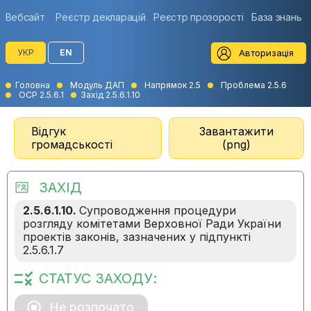
Вебсайт
Реєстр декларацій
Реєстр прозорості
База знань
Авторизація
УКР
EN
Головна
Модуль ДАП
Напрямок 2.5
Проблема 2.5.6
ОСР 2.5.6.1
Захід 2.5.6.1.10
Відгук
Завантажити
громадськості
(png)
ЗАХІД
2.5.6.1.10.
Супроводження процедури
розгляду комітетами Верховної Ради України
проектів законів, зазначених у підпункті
2.5.6.1.7
СТАТУС ЗАХОДУ:
Не розпочато