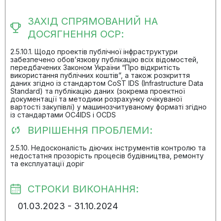
ЗАХІД СПРЯМОВАНИЙ НА
ДОСЯГНЕННЯ ОСР:
2.5.10.1. Щодо проектів публічної інфраструктури
забезпечено обов’язкову публікацію всіх відомостей,
передбачених Законом України “Про відкритість
використання публічних коштів”, а також розкриття
даних згідно із стандартом CoST IDS (Infrastructure Data
Standard) та публікацію даних (зокрема проектної
документації та методики розрахунку очікуваної
вартості закупівлі) у машинозчитуваному форматі згідно
із стандартами OC4IDS і OCDS
ВИРІШЕННЯ ПРОБЛЕМИ:
2.5.10. Недосконалість діючих інструментів контролю та
недостатня прозорість процесів будівництва, ремонту
та експлуатації доріг
СТРОКИ ВИКОНАННЯ:
01.03.2023 - 31.10.2024