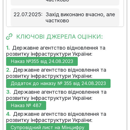
22.07.2025:
Захід виконано вчасно, але
частково
05.05.2025:
Захід виконано вчасно, але
КЛЮЧОВІ ДЖЕРЕЛА ОЦІНКИ:
частково
1.
Державне агентство відновлення та
розвитку інфраструктури України:
22.01.2025:
Захід виконано вчасно, але
Наказ №355 від 24.08.2023
частково
2.
Державне агентство відновлення та
розвитку інфраструктури України:
03.12.2024:
Захід виконано вчасно, але
частково
Додаток до наказу № 355 від 24.08.2023
3.
Державне агентство відновлення та
розвитку інфраструктури України:
23.10.2024:
Захід виконано невчасно та
частково
Наказ № 487
4.
Державне агентство відновлення та
06.08.2024:
Захід виконано невчасно та
розвитку інфраструктури України:
частково
Супровідний лист на Мінцифру