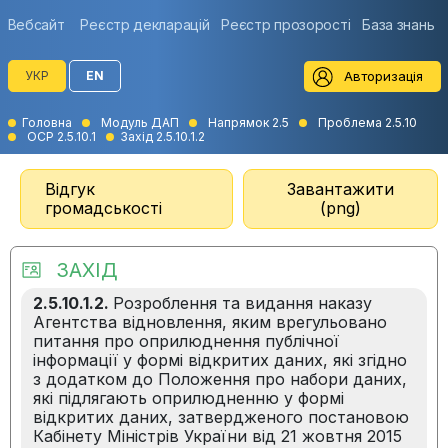
Вебсайт
Реєстр декларацій
Реєстр прозорості
База знань
Авторизація
УКР
EN
Головна
Модуль ДАП
Напрямок 2.5
Проблема 2.5.10
ОСР 2.5.10.1
Захід 2.5.10.1.2
Відгук
Завантажити
громадськості
(png)
ЗАХІД
2.5.10.1.2.
Розроблення та видання наказу
Агентства відновлення, яким врегульовано
питання про оприлюднення публічної
інформації у формі відкритих даних, які згідно
з додатком до Положення про набори даних,
які підлягають оприлюдненню у формі
відкритих даних, затвердженого постановою
Кабінету Міністрів України від 21 жовтня 2015