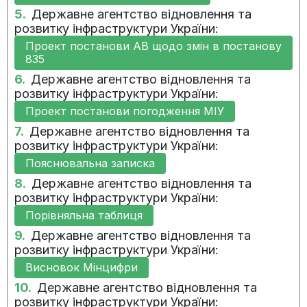
5.
Державне агентство відновлення та
30.04.2024:
Захід виконано невчасно та
розвитку інфраструктури України:
частково
Проект постанови АВ щодо змін в постанову
835
05.02.2024:
Захід виконано невчасно та
6.
Державне агентство відновлення та
частково
розвитку інфраструктури України:
Проект постанови погодження МІУ
06.11.2023:
Захід виконано невчасно та
7.
Державне агентство відновлення та
частково
розвитку інфраструктури України:
Пояснювальна записка
15.08.2023:
Захід виконано вчасно, але
8.
Державне агентство відновлення та
частково
розвитку інфраструктури України:
Порівняльна таблиця
9.
Державне агентство відновлення та
розвитку інфраструктури України:
Висновок Мінцифри
10.
Державне агентство відновлення та
розвитку інфраструктури України: