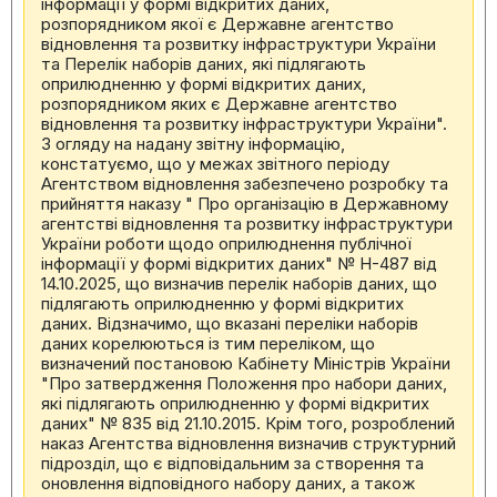
інформації у формі відкритих даних,
розпорядником якої є Державне агентство
відновлення та розвитку інфраструктури України
та Перелік наборів даних, які підлягають
оприлюдненню у формі відкритих даних,
розпорядником яких є Державне агентство
відновлення та розвитку інфраструктури України".
З огляду на надану звітну інформацію,
констатуємо, що у межах звітного періоду
Агентством відновлення забезпечено розробку та
прийняття наказу " Про організацію в Державному
агентстві відновлення та розвитку інфраструктури
України роботи щодо оприлюднення публічної
інформації у формі відкритих даних" № Н-487 від
14.10.2025, що визначив перелік наборів даних, що
підлягають оприлюдненню у формі відкритих
даних. Відзначимо, що вказані переліки наборів
даних корелюються із тим переліком, що
визначений постановою Кабінету Міністрів України
"Про затвердження Положення про набори даних,
які підлягають оприлюдненню у формі відкритих
даних" № 835 від 21.10.2015. Крім того, розроблений
наказ Агентства відновлення визначив структурний
підрозділ, що є відповідальним за створення та
оновлення відповідного набору даних, а також