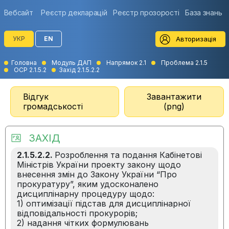
Вебсайт
Реєстр декларацій
Реєстр прозорості
База знань
Авторизація
УКР
EN
Головна
Модуль ДАП
Напрямок 2.1
Проблема 2.1.5
ОСР 2.1.5.2
Захід 2.1.5.2.2
Відгук
Завантажити
громадськості
(png)
ЗАХІД
2.1.5.2.2.
Розроблення та подання Кабінетові
Міністрів України проекту закону щодо
внесення змін до Закону України “Про
прокуратуру”, яким удосконалено
дисциплінарну процедуру щодо:
1) оптимізації підстав для дисциплінарної
відповідальності прокурорів;
2) надання чітких формулювань