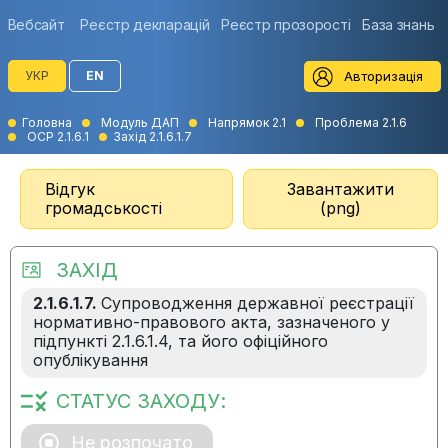
Вебсайт
Реєстр декларацій
Реєстр прозорості
База знань
Авторизація
УКР
EN
Головна
Модуль ДАП
Напрямок 2.1
Проблема 2.1.6
ОСР 2.1.6.1
Захід 2.1.6.1.7
Відгук
Завантажити
громадськості
(png)
ЗАХІД
2.1.6.1.7.
Супроводження державної реєстрації
нормативно-правового акта, зазначеного у
підпункті 2.1.6.1.4, та його офіційного
опублікування
СТАТУС ЗАХОДУ:
Не розпочато