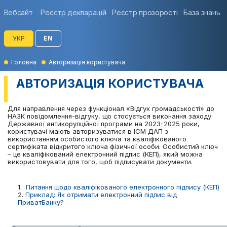
Вебсайт
Реєстр декларацій
Реєстр прозорості
База знань
УКР
EN
Головна
Авторизація користувача
АВТОРИЗАЦІЯ КОРИСТУВАЧА
Для направлення через функціонал «Відгук громадськості» до
НАЗК повідомлення-відгуку, що стосується виконання заходу
Державної антикорупційної програми на 2023-2025 роки,
користувачі мають авторизуватися в ІСМ ДАП з
використанням особистого ключа та кваліфікованого
сертифіката відкритого ключа фізичної особи. Особистий ключ
– це кваліфікований електронний підпис (КЕП), який можна
використовувати для того, щоб підписувати документи.
1.
Питання щодо кваліфікованого електронного підпису (КЕП)
2.
Приклад: Як отримати електронний підпис від
ПриватБанку?