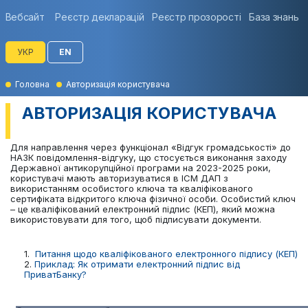
Вебсайт
Реєстр декларацій
Реєстр прозорості
База знань
УКР
EN
Головна
Авторизація користувача
АВТОРИЗАЦІЯ КОРИСТУВАЧА
Для направлення через функціонал «Відгук громадськості» до
НАЗК повідомлення-відгуку, що стосується виконання заходу
Державної антикорупційної програми на 2023-2025 роки,
користувачі мають авторизуватися в ІСМ ДАП з
використанням особистого ключа та кваліфікованого
сертифіката відкритого ключа фізичної особи. Особистий ключ
– це кваліфікований електронний підпис (КЕП), який можна
використовувати для того, щоб підписувати документи.
1.
Питання щодо кваліфікованого електронного підпису (КЕП)
2.
Приклад: Як отримати електронний підпис від
ПриватБанку?