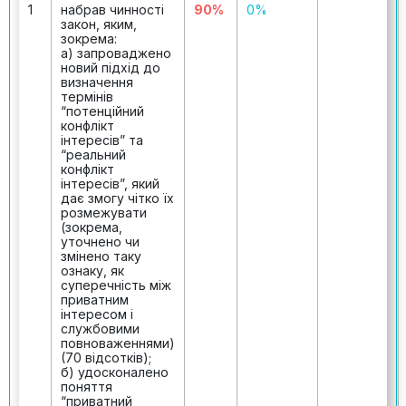
1
набрав чинності
90%
0%
закон, яким,
зокрема:
а) запроваджено
новий підхід до
визначення
термінів
“потенційний
конфлікт
інтересів” та
“реальний
конфлікт
інтересів”, який
дає змогу чітко їх
розмежувати
(зокрема,
уточнено чи
змінено таку
ознаку, як
суперечність між
приватним
інтересом і
службовими
повноваженнями)
(70 відсотків);
б) удосконалено
поняття
“приватний