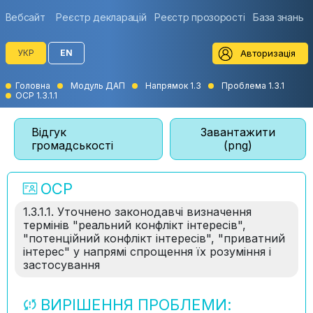
Вебсайт
Реєстр декларацій
Реєстр прозорості
База знань
Авторизація
УКР
EN
Головна
Модуль ДАП
Напрямок 1.3
Проблема 1.3.1
ОСР 1.3.1.1
Відгук
Завантажити
громадськості
(png)
ОСР
1.3.1.1. Уточнено законодавчі визначення
термінів "реальний конфлікт інтересів",
"потенційний конфлікт інтересів", "приватний
інтерес" у напрямі спрощення їх розуміння і
застосування
ВИРІШЕННЯ ПРОБЛЕМИ: