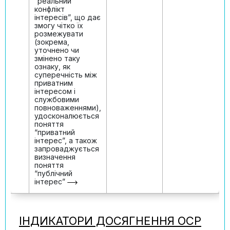
“реальний
конфлікт
інтересів”, що дає
змогу чітко їх
розмежувати
(зокрема,
уточнено чи
змінено таку
ознаку, як
суперечність між
приватним
інтересом і
службовими
повноваженнями),
удосконалюється
поняття
“приватний
інтерес”, а також
запроваджується
визначення
поняття
“публічний
інтерес”
ІНДИКАТОРИ ДОСЯГНЕННЯ ОСР