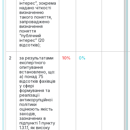
інтерес”, зокрема
надано чіткості
визначенню
такого поняття,
запроваджено
визначення
поняття
“публічний
інтерес” (20
відсотків);
2
за результатами
10%
0%
експертного
опитування
встановлено, що:
а) понад 75
відсотків фахівців
у сфері
формування та
реалізації
антикорупційної
політики
оцінюють якість
заходів,
зазначених в
підпункті 1 пункту
1.3.1.1, як високу