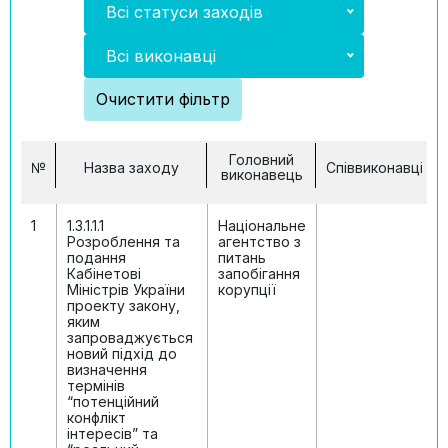
Всі статуси заходів
Всі виконавці
Очистити фільтр
Головний
№
Назва заходу
Співвиконавці
виконавець
1
1.3.1.1.1
Національне
Розроблення та
агентство з
подання
питань
Кабінетові
запобігання
Міністрів України
корупції
проекту закону,
яким
запроваджується
новий підхід до
визначення
термінів
“потенційний
конфлікт
інтересів” та