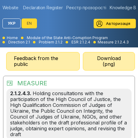
Website
Declaration Register
Реєстр прозорості
Knowledge B
Авторизація
УКР
EN
Home
Module of the State Anti-Corruption Program
Direction 2.1
Problem 2.1.2
ESR 2.1.2.4
Measure 2.1.2.4.3
Feedback from the
Download
public
(png)
MEASURE
2.1.2.4.3.
Holding consultations with the
participation of the High Council of Justice, the
High Qualification Commission of Judges of
Ukraine, the Public Council on Integrity, the
Council of Judges of Ukraine, NGOs, and other
stakeholders on the draft professional profile of a
judge, obtaining expert opinions, and revising the
draft