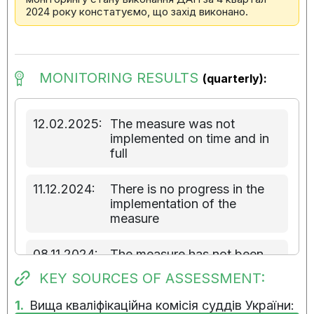
2024 року констатуємо, що захід виконано.
MONITORING RESULTS
(quarterly):
12.02.2025:
The measure was not
implemented on time and in
full
11.12.2024:
There is no progress in the
implementation of the
measure
08.11.2024:
The measure has not been
implemented
KEY SOURCES OF ASSESSMENT:
14.08.2024:
The measure has not been
1.
Вища кваліфікаційна комісія суддів України: