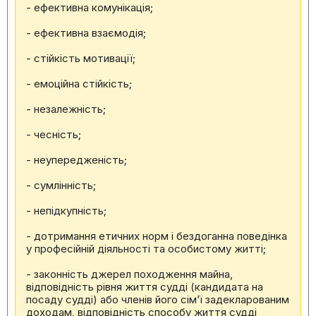
- ефективна комунікація;
- ефективна взаємодія;
- стійкість мотивації;
- емоційна стійкість;
- незалежність;
- чесність;
- неупередженість;
- сумлінність;
- непідкупність;
- дотримання етичних норм і бездоганна поведінка
у професійній діяльності та особистому житті;
- законність джерел походження майна,
відповідність рівня життя судді (кандидата на
посаду судді) або членів його сімʼї задекларованим
доходам, відповідність способу життя судді