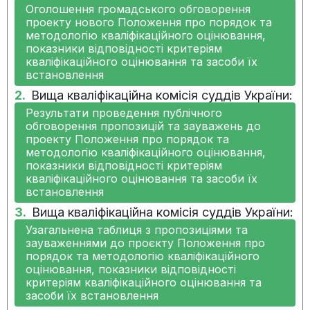
implemented
Оголошення громадського обговорення
проекту нового Положення про порядок та
методологію кваліфікаційного оцінювання,
09.05.2024:
The measure has not been
показники відповідності критеріям
implemented
кваліфікаційного оцінювання та засоби їх
встановлення
09.02.2024:
The measure has not been
2.
Вища кваліфікаційна комісія суддів України:
implemented
Результати проведення публічного
обговорення пропозицій та зауважень до
проекту Положення про порядок та
14.11.2023:
The measure has not been
методологію кваліфікаційного оцінювання,
implemented
показники відповідності критеріям
кваліфікаційного оцінювання та засоби їх
встановлення
3.
Вища кваліфікаційна комісія суддів України:
Узагальнена таблиця з пропозиціями та
зауваженнями до проєкту Положення про
порядок та методологію кваліфікаційного
оцінювання, показники відповідності
критеріям кваліфікаційного оцінювання та
засоби їх встановлення