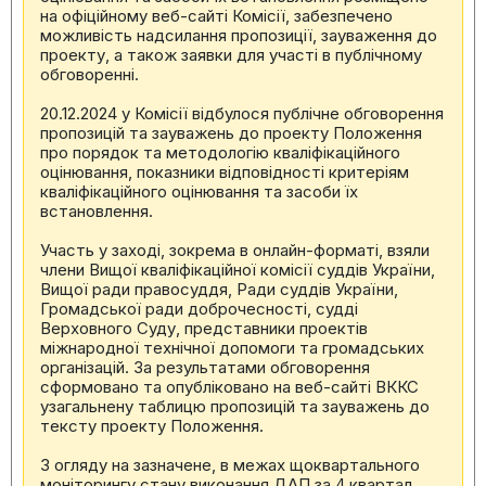
на офіційному веб-сайті Комісії, забезпечено
можливість надсилання пропозиції, зауваження до
проекту, а також заявки для участі в публічному
обговоренні.
20.12.2024 у Комісії відбулося публічне обговорення
пропозицій та зауважень до проекту Положення
про порядок та методологію кваліфікаційного
оцінювання, показники відповідності критеріям
кваліфікаційного оцінювання та засоби їх
встановлення.
Участь у заході, зокрема в онлайн-форматі, взяли
члени Вищої кваліфікаційної комісії суддів України,
Вищої ради правосуддя, Ради суддів України,
Громадської ради доброчесності, судді
Верховного Суду, представники проектів
міжнародної технічної допомоги та громадських
організацій. За результатами обговорення
сформовано та опубліковано на веб-сайті ВККС
узагальнену таблицю пропозицій та зауважень до
тексту проекту Положення.
З огляду на зазначене, в межах щоквартального
моніторингу стану виконання ДАП за 4 квартал