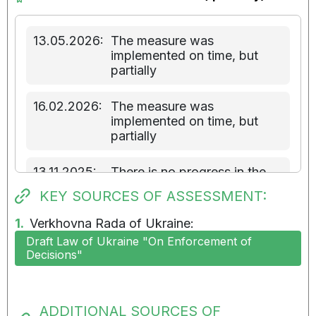
13.05.2026:
The measure was
implemented on time, but
partially
16.02.2026:
The measure was
implemented on time, but
partially
13.11.2025:
There is no progress in the
implementation of the
KEY SOURCES OF ASSESSMENT:
measure
1.
Verkhovna Rada of Ukraine:
11.08.2025:
There is no progress in the
Draft Law of Ukraine "On Enforcement of
implementation of the
Decisions"
measure
02.05.2025:
There is no progress in the
ADDITIONAL SOURCES OF