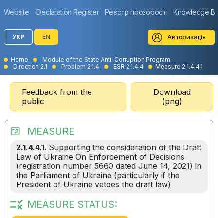
Website
Declaration Register
Реєстр прозорості
Knowledge B
Авторизація
УКР
EN
Home
Module of the State Anti-Corruption Program
Direction 2.1
Problem 2.1.4
ESR 2.1.4.4
Measure 2.1.4.4.1
Feedback from the
Download
public
(png)
MEASURE
2.1.4.4.1.
Supporting the consideration of the Draft
Law of Ukraine On Enforcement of Decisions
(registration number 5660 dated June 14, 2021) in
the Parliament of Ukraine (particularly if the
President of Ukraine vetoes the draft law)
MEASURE STATUS: