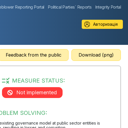
eblower Reporting Portal
Political Parties` Reports
Integrity Portal
Авторизація
Feedback from the public
Download (png)
MEASURE STATUS:
Not implemented
OBLEM SOLVING:
 existing governance model at public sector entities is
e, resulting in losses and corruption