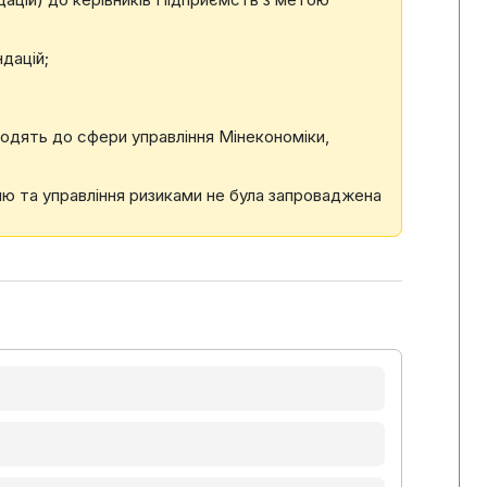
дацій;
одять до сфери управління Мінекономіки,
лю та управління ризиками не була запроваджена