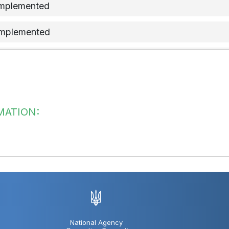
implemented
implemented
implemented
implemented
re has not started
MATION:
ure has not started
National Agency