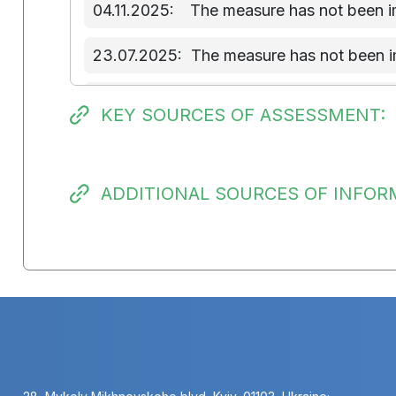
04.11.2025:
The measure has not been 
23.07.2025:
The measure has not been 
01.05.2025:
The measure has not been 
KEY SOURCES OF ASSESSMENT:
10.02.2025:
The measure has not been 
12.11.2024:
Implementation of the measu
ADDITIONAL SOURCES OF INFOR
05.08.2024:
Implementation of the meas