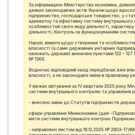
За інформацією Міністерства економіки, довкілл
деяких законодавчих актів України щодо вдоск
підприємство, господарське товариство, у стату
адекватну та ефективну систему внутрішнього к
особливостей свого виду діяльності, характеру т
діяльності. Контроль за функціонуванням систе
Наразі, вимоги щодо створення та особливосте
власності (а саме державних унітарних підприєм
належать державі) визначені пунктами 122 – 127
№ 1369.
Водночас відповідний захід передбачає вже вп
власності, а не законодавчі зміни в правовому 
У межах звітування за IV квартали 2025 року Мі
системи внутрішнього контролю та управління 
- внесено зміни до Статутів підприємств держа
сфери управління Мінекономіки (далі –Підприє
мети системи внутрішнього контрою Підприємс
- направлено листом від 18.12.2025 № 2803-17/
системи внутрішнього контролю на державних у