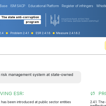
 Base
ISM SACP
Educational Platform
Register of infringers
Whistl
The state anti-corruption
program
2.4
Problem 2.4.1
ESR 2.4.1.6
Measure 2.4.1.6.2
d risk management system at state-owned
VING ESR:
PR
t has been introduced at public sector entities
2.4.1. The
ineffectiv