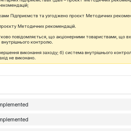
рекомендацій;
никами Підприємств та узгоджено проєкт Методичних рекомен
проєкту Методичних рекомендацій.
атково повідомляється, що акціонерними товариствами, що вх
 внутрішнього контролю.
завершення виконання заходу; б) система внутрішнього контро
хід не виконано.
implemented
implemented