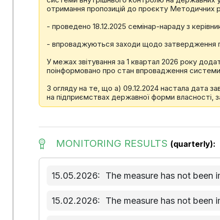
отримання пропозицій до проєкту Методичних 
- проведено 18.12.2025 семінар-нараду з керів
- впроваджуються заходи щодо затвердження 
У межах звітування за 1 квартал 2026 року дод
поінформовано про стан впровадження системи
З огляду на те, що а) 09.12.2024 настала дата 
на підприємствах державної форми власності, за
MONITORING RESULTS
(quarterly):
15.05.2026:
The measure has not been 
15.02.2026:
The measure has not been 