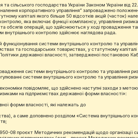
я та сільського господарства України Законом України від 22
оналення корпоративного управління” запроваджено положен
тному капіталі якого більше 50 відсотків акцій (часток) на
онтролю, яка включає функції комплаєнсу, управління ризика
а обсягів операцій, що здійснюються у ході провадження такої
ми внутрішнього контролю здійснює наглядова рада.
й функціонування системи внутрішнього контролю та управлі
ствах та господарських товариствах, у статутному капіталі я
 Політики державної власності, затвердженої постановою Кабі
ровадження системи внутрішнього контролю та управління р
регулюванні системи внутрішнього контролю та управління риз
некономіки повідомляє, що здійснено наступні заходи з метою 
ризиками на підприємствах державної форми власності»:
вної форми власності, які належать до
мства), а саме доповнено розділом «Система внутрішнього к
тв;
88950-08 проєкт Методичних рекомендацій щодо організації с
нітарних підприємствах (далі – проєкт Методичних рекоменд