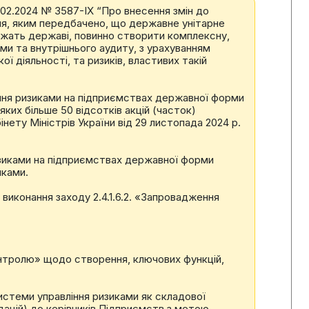
.02.2024 № 3587-IX “Про внесення змін до
ня, яким передбачено, що державне унітарне
лежать державі, повинно створити комплексну,
ми та внутрішнього аудиту, з урахуванням
 діяльності, та ризиків, властивих такій
ння ризиками на підприємствах державної форми
ких більше 50 відсотків акцій (часток)
нету Міністрів України від 29 листопада 2024 р.
изиками на підприємствах державної форми
иками.
виконання заходу 2.4.1.6.2. «Запровадження
онтролю» щодо створення, ключових функцій,
истеми управління ризиками як складової
ацій) до керівників Підприємств з метою