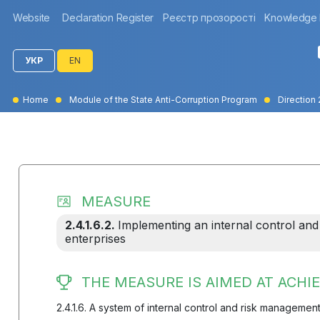
Website
Declaration Register
Реєстр прозорості
Knowledge
УКР
EN
Home
Module of the State Anti-Corruption Program
Direction 
MEASURE
2.4.1.6.2.
Implementing an internal control an
enterprises
THE MEASURE IS AIMED AT ACHIE
2.4.1.6. A system of internal control and risk managemen