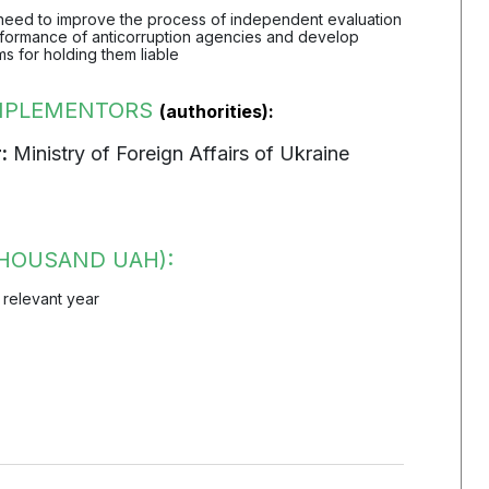
e need to improve the process of independent evaluation
rformance of anticorruption agencies and develop
s for holding them liable
IMPLEMENTORS
(authorities):
:
Ministry of Foreign Affairs of Ukraine
HOUSAND UAH):
 relevant year