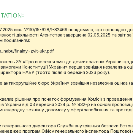
TATION:
7.2025 вих. №110/15-628/1-82469 повідомило, що відповідно д
вності діяльності Агентства завершена 02.05.2025 та звіт за 
м посиланням:
_nabu/finalnyi-zvit-ukr.pdf
оложень ЗУ «Про внесення змін до деяких законів України що
з вимогами Конституції України» перша зовнішня незалежна оц
Директора НАБУ (тобто після 6 березня 2023 року).
ьне антикорупційне бюро України» зовнішня незалежна оцінка 
хвалив рішення про початок формування Комісії з проведення з
України від 03 вересня 2024 р. № 832-р на основі пропозицій 
міжнародну технічну допомогу у сфері запобігання та протиді
ик генерального директора Служби внутрішньої безпеки Естоні
, менеджер програм Офісу генерального інспектора Поштово