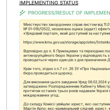
IMPLEMENTING STATUS
PROGRESS/RESULT OF IMPLEMEN
Міністерство закордонних справ листом від 11.0
№ 01-016/13522, незалежна оцінка (аудит) ефекти
«Урядовий портал», який доступний за наступни
https://www.kmu.gov.ua/storage/app/sites/1/otsinka
Відповідно до п. 6 Прикінцевих та перехідних п
антикорупційного бюро України у відповідність 
проводиться через один рік з дня призначення 
Крім того, згідно з п.7 ст. 26 ЗУ «Про Націонал
бюро.проводиться щороку.
Для виконання цього завдання Уряд 06.02.2024 у
затверджено Розпорядженням Кабінету Міністрів 
протягом останніх трьох років надавали Україні 
міждержавних угод.
До складу Комісії увійшли: юрист, екс-заступн
Мартін Арпо; екс-кримінальний слідчий, юрист