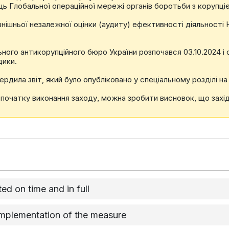
ь Глобальної операційної мережі органів боротьби з корупці
внішньої незалежної оцінки (аудиту) ефективності діяльност
ьного антикорупційного бюро України розпочався 03.10.2024 і
дики.
рдила звіт, який було опубліковано у спеціальному розділі на 
очатку виконання заходу, можна зробити висновок, що захід 
d on time and in full
 implementation of the measure