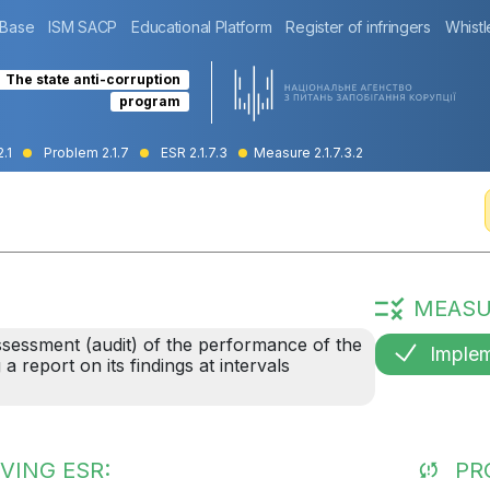
 Base
ISM SACP
Educational Platform
Register of infringers
Whistl
The state anti-corruption
program
2.1
Problem 2.1.7
ESR 2.1.7.3
Measure 2.1.7.3.2
MEASU
sessment (audit) of the performance of the
Imple
 report on its findings at intervals
VING ESR:
PR