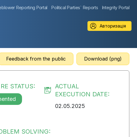
eblower Reporting Portal
Political Parties` Reports
Integrity Portal
Авторизація
Feedback from the public
Download (png)
RE STATUS:
ACTUAL
EXECUTION DATE:
mented
02.05.2025
OBLEM SOLVING: