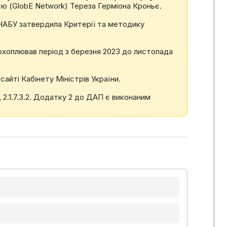
єю (GlobE Network) Тереза Герміона Кроньє.
і НАБУ затвердила Критерії та методику
 охоплював період з березня 2023 до листопада
сайті Кабінету Міністрів України.
2.1.7.3.2. Додатку 2 до ДАП є виконаним