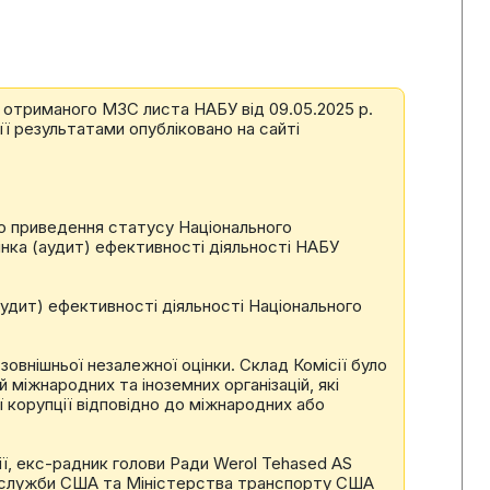
о отриманого МЗС листа НАБУ від 09.05.2025 р.
її результатами опубліковано на сайті
до приведення статусу Національного
інка (аудит) ефективності діяльності НАБУ
(аудит) ефективності діяльності Національного
овнішньої незалежної оцінки. Склад Комісії було
міжнародних та іноземних організацій, які
ї корупції відповідно до міжнародних або
ї, екс-радник голови Ради Werol Tehased AS
ї служби США та Міністерства транспорту США