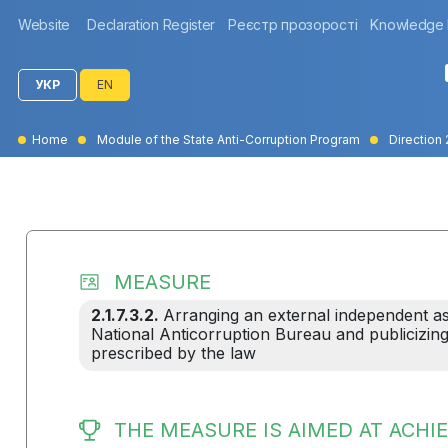
Website
Declaration Register
Реєстр прозорості
Knowledge
УКР
EN
Home
Module of the State Anti-Corruption Program
Direction 
MEASURE
2.1.7.3.2.
Arranging an external independent as
National Anticorruption Bureau and publicizing a
prescribed by the law
THE MEASURE IS AIMED AT ACHIE