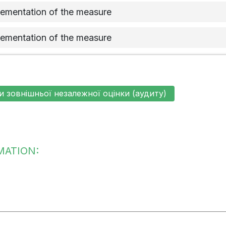
plementation of the measure
plementation of the measure
re has started on time
re has not started
и зовнішньої незалежної оцінки (аудиту)
MATION: