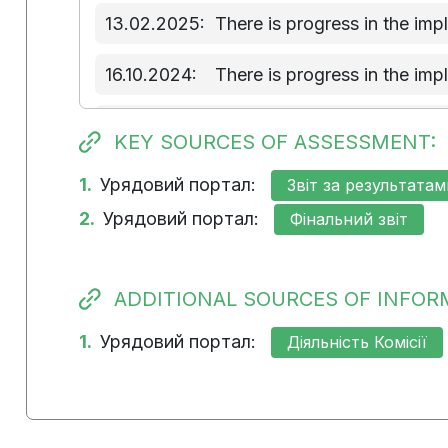
13.02.2025:
There is progress in the im
16.10.2024:
There is progress in the im
31.07.2024:
Implementation of the measu
KEY SOURCES OF ASSESSMENT:
14.05.2024:
Implementation of the measu
1.
Урядовий портал:
Звіт за результатам
2.
Урядовий портал:
Фінальний звіт
ADDITIONAL SOURCES OF INFOR
1.
Урядовий портал:
Діяльність Комісії