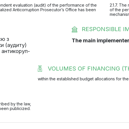
endent evaluation (audit) of the performance of the
2.1.7. Th
alized Anticorruption Prosecutor’s Office has been
of the pe
mechanism
RESPONSIBLE 
єю з
The main implementer
и (аудиту)
о антикоруп-
VOLUMES OF FINANCING (T
within the established budget allocations for the
ibed by the law,
been publicized.