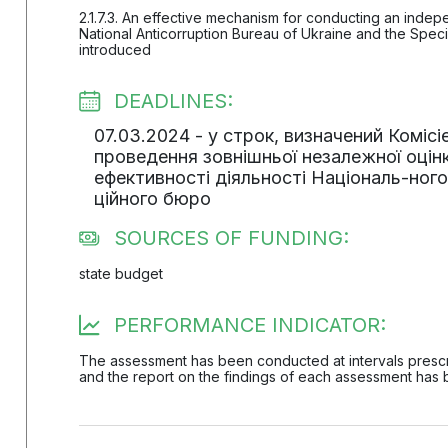
2.1.7.3. An effective mechanism for conducting an indep
National Anticorruption Bureau of Ukraine and the Speci
introduced
DEADLINES:
07.03.2024 - у строк, визначений Комісі
проведення зовнішньої незалежної оцінк
ефективності діяльності Національ-ног
ційного бюро
SOURCES OF FUNDING:
state budget
PERFORMANCE INDICATOR:
The assessment has been conducted at intervals prescr
and the report on the findings of each assessment has 