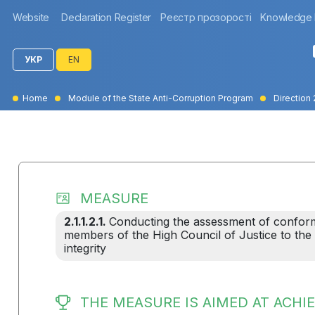
Website
Declaration Register
Реєстр прозорості
Knowledge
УКР
EN
Home
Module of the State Anti-Corruption Program
Direction 
MEASURE
2.1.1.2.1.
Conducting the assessment of conformi
members of the High Council of Justice to the 
integrity
THE MEASURE IS AIMED AT ACHIE