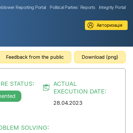
eblower Reporting Portal
Political Parties` Reports
Integrity Portal
Авторизація
Feedback from the public
Download (png)
RE STATUS:
ACTUAL
EXECUTION DATE:
mented
28.04.2023
OBLEM SOLVING: