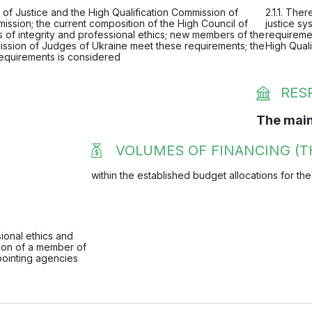
l of Justice and the High Qualification Commission of
2.1.1. Ther
sion; the current composition of the High Council of
justice sy
 of integrity and professional ethics; new members of the
requireme
mission of Judges of Ukraine meet these requirements; the
High Qual
requirements is considered
RES
The main
VOLUMES OF FINANCING (T
within the established budget allocations for the
sional ethics and
tion of a member of
pointing agencies