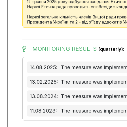
12 травня 2025 року вiдбулося засiдання Етично
Наразi Етична рада проводить спiвбесiди з кан
Наразі загальна кількість членів Вищої ради пра
Президента України та 2 - від з'їзду адвокатів Укр
MONITORING RESULTS
(quarterly):
14.08.2025:
The measure was implemente
13.02.2025:
The measure was implemente
13.08.2024:
The measure was implemente
11.08.2023:
The measure was implemente