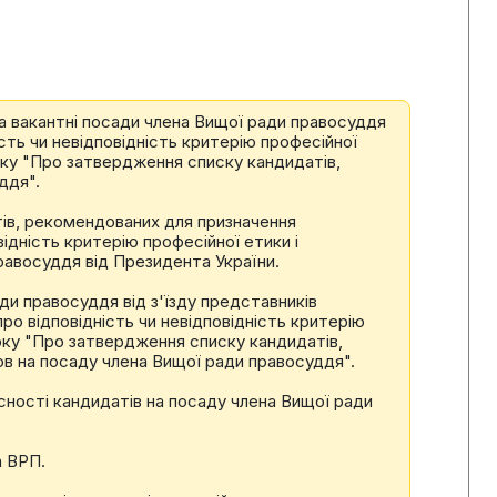
на вакантні посади члена Вищої ради правосуддя
сть чи невідповідність критерію професійної
оку "Про затвердження списку кандидатів,
ддя".
тів, рекомендованих для призначення
ідність критерію професійної етики і
равосуддя від Президента України.
ди правосуддя від з'їзду представників
ро відповідність чи невідповідність критерію
року "Про затвердження списку кандидатів,
ов на посаду члена Вищої ради правосуддя".
сності кандидатів на посаду члена Вищої ради
а ВРП.