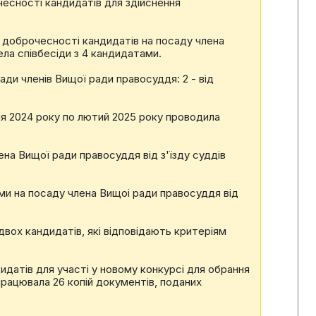
чесності кандидатів для здійснення
а доброчесності кандидатів на посаду члена
ела співбесіди з 4 кандидатами.
ади членів Вищої ради правосуддя: 2 - від
ня 2024 року по лютий 2025 року проводила
ена Вищої ради правосуддя вiд з'їзду суддiв
ми на посаду члена Вищоi ради правосуддя вiд
вох кандидатiв, якi вiдповiдають критерiям
датiв для участi у новому конкурсі для обрання
працювала 26 копiй документiв, поданих