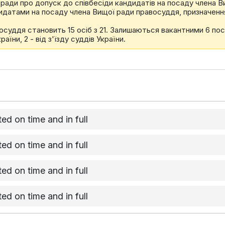
ї ради про допуск до спiвбесiди кандидатiв на посаду члена 
дидатами на посаду члена Вищої ради правосуддя, призначенн
восуддя становить 15 осіб з 21. Залишаються вакантними 6 пос
аїни, 2 - від з'їзду суддів України.
d on time and in full
d on time and in full
d on time and in full
d on time and in full