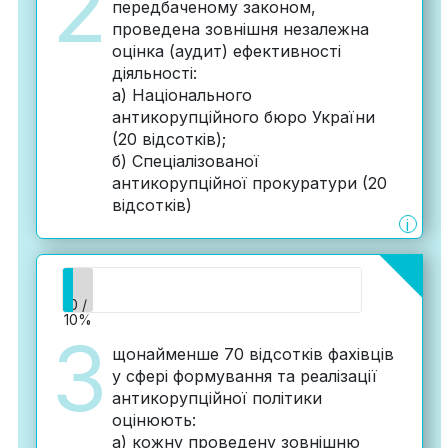
2
передбаченому законом,
проведена зовнішня незалежна
оцінка (аудит) ефективності
діяльності:
а) Національного
антикорупційного бюро України
(20 відсотків);
б) Спеціалізованої
антикорупційної прокуратури (20
відсотків)
i
0 /
10%
3
щонайменше 70 відсотків фахівців
у сфері формування та реалізації
антикорупційної політики
оцінюють:
а) кожну проведену зовнішню