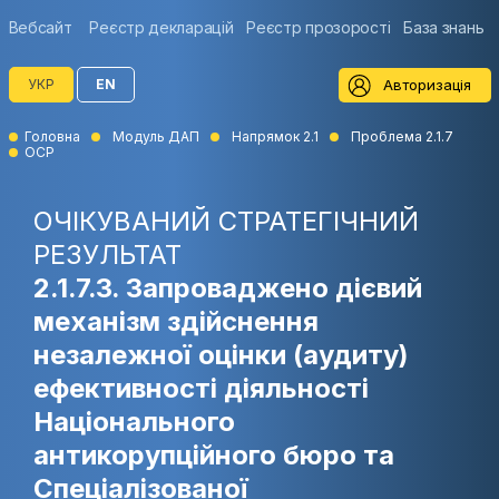
Вебсайт
Реєстр декларацій
Реєстр прозорості
База знань
Авторизація
УКР
EN
Головна
Модуль ДАП
Напрямок 2.1
Проблема 2.1.7
ОСР
ОЧІКУВАНИЙ СТРАТЕГІЧНИЙ
РЕЗУЛЬТАТ
2.1.7.3. Запроваджено дієвий
механізм здійснення
незалежної оцінки (аудиту)
ефективності діяльності
Національного
антикорупційного бюро та
Спеціалізованої