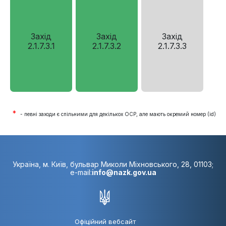
Захід
Захід
Захід
2.1.7.3.1
2.1.7.3.2
2.1.7.3.3
*
- певні заходи є спільними для декількох ОСР, але мають окремий номер (id)
Україна, м. Київ, бульвар Миколи Міхновського, 28, 01103;
e-mail:
info@nazk.gov.ua
Офіційний вебсайт