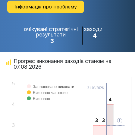
Інформація про проблему
очікувані стратегічні
заходи
результати
4
3
Прогрес виконання заходів станом на
07.08.2026
Chart
5
Заплановано виконати
31.03.2026
Bar chart with 3 data series.
Виконано частково
View as data table, Chart
The chart has 1 X axis displaying categories.
Виконано
4
4
The chart has 1 Y axis displaying Values. Data ranges from 0 to 4.
4
3
3
3
3
3