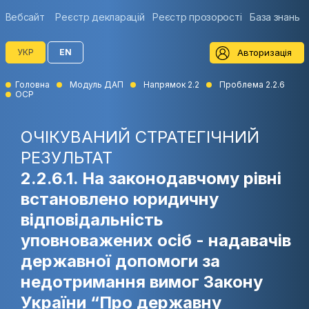
Вебсайт
Реєстр декларацій
Реєстр прозорості
База знань
Авторизація
УКР
EN
Головна
Модуль ДАП
Напрямок 2.2
Проблема 2.2.6
ОСР
ОЧІКУВАНИЙ СТРАТЕГІЧНИЙ
РЕЗУЛЬТАТ
2.2.6.1. На законодавчому рівні
встановлено юридичну
відповідальність
уповноважених осіб - надавачів
державної допомоги за
недотримання вимог Закону
України “Про державну