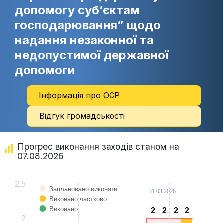
допомогу суб’єктам
господарювання” щодо
надання незаконної та
недопустимої державної
допомоги
Інформація про ОСР
Відгук громадськості
Прогрес виконання заходів станом на
07.08.2026
Chart
2.5
Заплановано виконати
31.03.2026
Bar chart with 3 data series.
Виконано частково
View as data table, Chart
The chart has 1 X axis displaying categories.
Виконано
2
2
2
2
2
2
2
2
The chart has 1 Y axis displaying Values. Data ranges from 0 to 2.
2