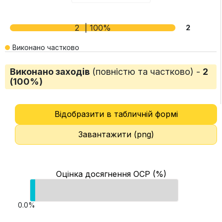
2
| 100%
2
Виконано частково
Виконано заходів
(повністю та частково) -
2
(100%)
Відобразити в табличній формі
Завантажити (png)
Оцінка досягнення ОСР (%)
0.0%