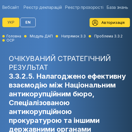
Вебсайт
Реєстр декларацій
Реєстр прозорості
База знань
Авторизація
УКР
EN
Головна
Модуль ДАП
Напрямок 3.3
Проблема 3.3.2
ОСР
ОЧІКУВАНИЙ СТРАТЕГІЧНИЙ
РЕЗУЛЬТАТ
3.3.2.5. Налагоджено ефективну
взаємодію між Національним
антикорупційним бюро,
Спеціалізованою
антикорупційною
прокуратурою та іншими
державними органами