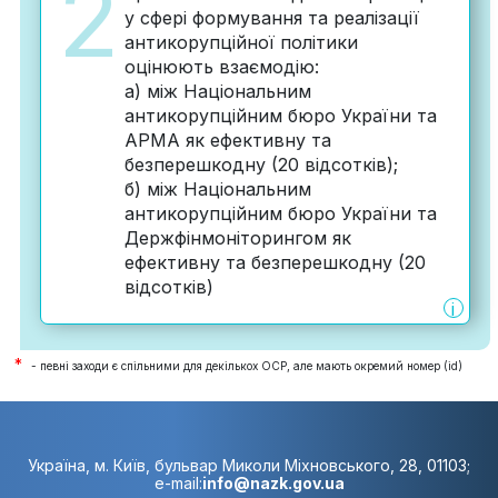
2
у сфері формування та реалізації
антикорупційної політики
оцінюють взаємодію:
а) між Національним
антикорупційним бюро України та
АРМА як ефективну та
безперешкодну (20 відсотків);
б) між Національним
антикорупційним бюро України та
Держфінмоніторингом як
ефективну та безперешкодну (20
відсотків)
i
*
- певні заходи є спільними для декількох ОСР, але мають окремий номер (id)
Україна, м. Київ, бульвар Миколи Міхновського, 28, 01103;
e-mail:
info@nazk.gov.ua