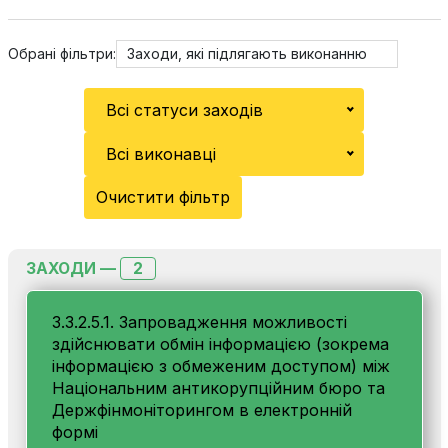
Обрані фільтри:
Заходи, які підлягають виконанню
Всі статуси заходів
Всі виконавці
Очистити фільтр
2
ЗАХОДИ —
3.3.2.5.1. Запровадження можливості
здійснювати обмін інформацією (зокрема
інформацією з обмеженим доступом) між
Національним антикорупційним бюро та
Держфінмоніторингом в електронній
формі