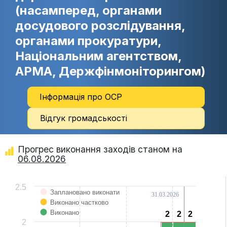
(насамперед, органами
досудового розслідування,
органами прокуратури,
Національним агентством,
АРМА, Держфінмоніторингом)
Інформація про ОСР
Відгук громадськості
Прогрес виконання заходів станом на
06.08.2026
Chart
2.5
Заплановано виконати
31.03.2026
Bar chart with 3 data series.
Виконано частково
View as data table, Chart
The chart has 1 X axis displaying categories.
Виконано
2
2
2
2
2
2
The chart has 1 Y axis displaying Values. Data ranges from 0 to 2.
2