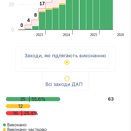
17
17
20
8
8
4
4
0
0
0
2023
2024
2025
2026
End of interactive chart.
Заходи, які підлягають виконанню
Всі заходи ДАП
35
| 55.6%
63
12
16
| 25.4%
Виконано
Виконано частково