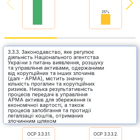
25%
3.3.3. Законодавство, яке регулює
діяльність Національного агентства
України з питань виявлення, розшуку
та управління активами, одержаними
від корупційних та інших злочинів
(далі - АРМА), містить значну
кількість прогалин та корупційних
ризиків. Низька результативність
процесів передачі в управління
АРМА активів для збереження їх
економічної вартості, а також
процесів запобігання та протидії
легалізації коштів, отриманих
злочинним шляхом
77.8%
36
ОСР 3.3.3.1.
ОСР 3.3.3.2.