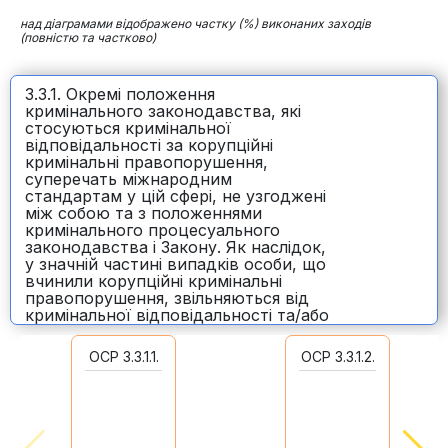
над діаграмами відображено частку (%) виконаних заходів
(повністю та частково)
3.3.1. Окремі положення
кримінального законодавства, які
стосуються кримінальної
відповідальності за корупційні
кримінальні правопорушення,
суперечать міжнародним
стандартам у цій сфері, не узгоджені
між собою та з положеннями
кримінального процесуального
законодавства і Закону. Як наслідок,
у значній частині випадків особи, що
вчинили корупційні кримінальні
правопорушення, звільняються від
кримінальної відповідальності та/або
покарання
40%
ОСР 3.3.1.1.
ОСР 3.3.1.2.
10