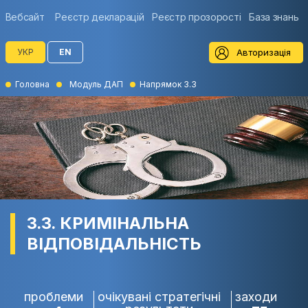
Вебсайт
Реєстр декларацій
Реєстр прозорості
База знань
Авторизація
УКР
EN
Головна
Модуль ДАП
Напрямок 3.3
3.3. КРИМІНАЛЬНА
ВІДПОВІДАЛЬНІСТЬ
проблеми
очікувані стратегічні
заходи