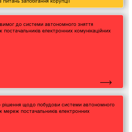
 питань запобігання корупції
х вимог до системи автономного зняття
ж постачальників електронних комунікаційних
ого рішення щодо побудови системи автономного
их мереж постачальників електронних