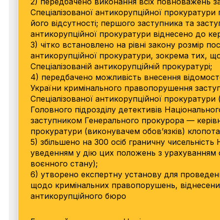
2) передбачено виконання всіх повноважень з
Спеціалізованої антикорупційної прокуратури
його відсутності; першого заступника та засту
антикорупційної прокуратури віднесено до кер
3) чітко встановлено на рівні закону розмір п
антикорупційної прокуратури, зокрема тих, щ
Спеціалізованій антикорупційній прокуратурі;
4) передбачено можливість внесення відомос
України кримінального правопорушення засту
Спеціалізованої антикорупційної прокуратури 
Головного підрозділу детективів Національно
заступником Генерального прокурора — керівн
прокуратури (виконувачем обов’язків) клопота
5) збільшено на 300 осіб граничну чисельність
уведенням у дію цих положень з урахуванням
воєнного стану);
6) утворено експертну установу для проведен
щодо кримінальних правопорушень, віднесених
антикорупційного бюро