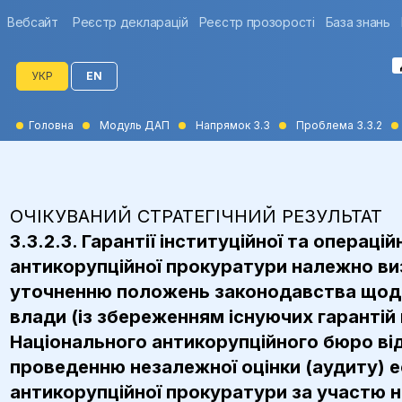
Вебсайт
Реєстр декларацій
Реєстр прозорості
База знань
УКР
EN
Головна
Модуль ДАП
Напрямок 3.3
Проблема 3.3.2
ОЧІКУВАНИЙ СТРАТЕГІЧНИЙ РЕЗУЛЬТАТ
3.3.2.3. Гарантії інституційної та опера
антикорупційної прокуратури належно визн
уточненню положень законодавства щодо 
влади (із збереженням існуючих гарантій
Національного антикорупційного бюро від
проведенню незалежної оцінки (аудиту) е
антикорупційної прокуратури за участю 