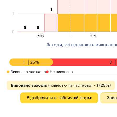
1
1
1
0
0
0
0
0
2023
2024
Заходи, які підлягають виконан
End of interactive chart.
1
| 25%
3
Виконано частково
Не виконано
Виконано заходів
(повністю та частково) -
1 (25%)
Відобразити в табличній формі
Зава