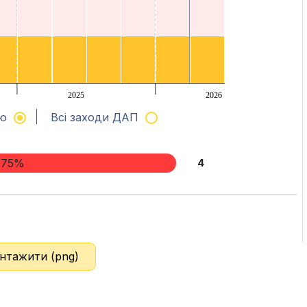
2025
2026
ню
Всі заходи ДАП
| 75%
4
нтажити (png)