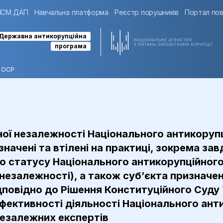
ІСМ ДАП
Навчальна платформа
Реєстр порушників
Портал пов
Державна антикорупційна
програма
ОСР
ційної незалежності Національного антикору
ачені та втілені на практиці, зокрема зав
статусу Національного антикорупційного 
 незалежності), а також суб’єкта призначе
повідно до Рішення Конституційного Суду 
фективності діяльності Національного ант
незалежних експертів