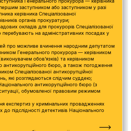
аступника Генерального прокурора — керівника
 першим заступником або заступником у разі
пника керівника Спеціалізованої
івників органів прокуратури;
осадових окладів для прокурорів Спеціалізованої
о перебувають на адміністративних посадах у
тей про можливе вчинення народним депутатом
пником Генерального прокурора — керівником
(виконувачем обов’язків) та керівником
го антикорупційного бюро, а також погодження
иком Спеціалізованої антикорупційної
нь, які розглядаються слідчим суддею;
 Національного антикорупційного бюро (з
 ситуації, обумовленої правовим режимом
ня експертиз у кримінальних провадженнях
 до підслідності детективів Національного