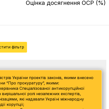
Оцінка досягнення ОСР (%)
стити фільтр
ністрів України проектів законів, якими внесено
їни “Про прокуратуру”, якими:
ерівника Спеціалізованої антикорупційної
 вирішальної ролі незалежних експертів,
заціями, які надавали Україні міжнародну
дії корупції;