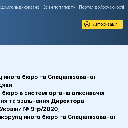
ідомлень викривачів
Звіти політпартій
Портал доброчесності
Авторизація
пційного бюро та Спеціалізованої
дяки:
бюро в системі органів виконавчої
ння та звільнення Директора
України № 9-р/2020;
икорупційного бюро та Спеціалізованої