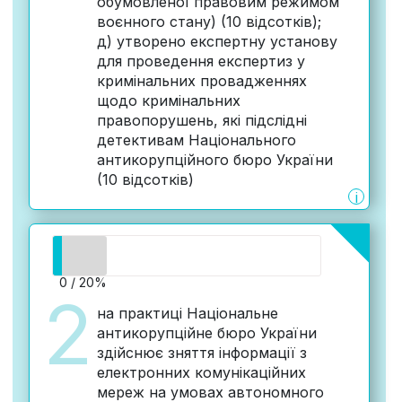
обумовленої правовим режимом
воєнного стану) (10 відсотків);
д) утворено експертну установу
для проведення експертиз у
кримінальних провадженнях
щодо кримінальних
правопорушень, які підслідні
детективам Національного
антикорупційного бюро України
(10 відсотків)
i
0 / 20%
2
на практиці Національне
антикорупційне бюро України
здійснює зняття інформації з
електронних комунікаційних
мереж на умовах автономного