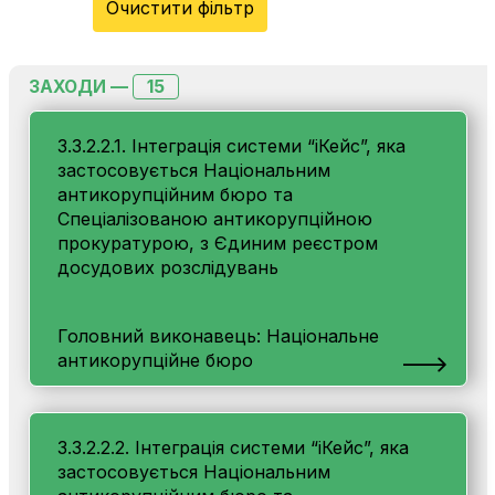
Очистити фільтр
15
ЗАХОДИ —
3.3.2.2.1. Інтеграція системи “іКейс”, яка
застосовується Національним
антикорупційним бюро та
Спеціалізованою антикорупційною
прокуратурою, з Єдиним реєстром
досудових розслідувань
Головний виконавець: Національне
антикорупційне бюро
3.3.2.2.2. Інтеграція системи “іКейс”, яка
застосовується Національним