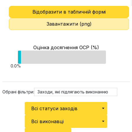
Відобразити в табличній формі
Завантажити (png)
Оцінка досягнення ОСР (%)
0.0%
Обрані фільтри:
Заходи, які підлягають виконанню
Всі статуси заходів
Всі виконавці