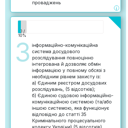
проваджень
i
0 /
10%
3
інформаційно-комунікаційна
система досудового
розслідування повноцінно
інтегрована й дозволяє обмін
інформацією у повному обсязі з
необхідним рівнем захисту із:
а) Єдиним реєстром досудових
розслідувань, (5 відсотків);
б) Єдиною судовою інформаційно-
комунікаційною системою (та/або
іншою системою, яка функціонує
відповідно до статті 35
Кримінального процесуального
кодексу України) (5 відсотків)