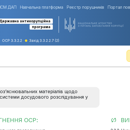
ІСМ ДАП
Навчальна платформа
Реєстр порушників
Портал пов
Державна антикорупційна
програма
ОСР 3.3.2.2
Захід 3.3.2.2.7 (2)
роз’яснювальних матеріалів щодо
 системи досудового розслідування у
ГНЕННЯ ОСР:
ВИ