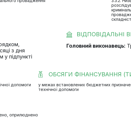
інального провадження
3.3.2. Ни
розслідув
кримінал
провадже
складніс
ВІДПОВІДАЛЬНІ 
орядком,
Головний виконавець:
Тр
сяці з дня
 у підпункті
ОБСЯГИ ФІНАНСУВАННЯ (ТИ
ічної допомоги
у межах встановлених бюджетних призначень
технічної допомоги
влено, оприлюднено