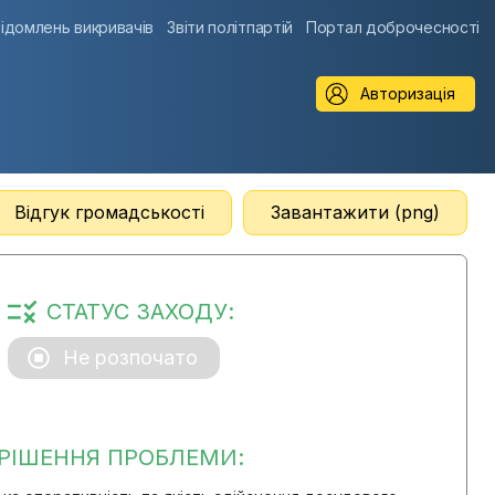
ідомлень викривачів
Звіти політпартій
Портал доброчесності
Авторизація
Відгук громадськості
Завантажити (png)
СТАТУС ЗАХОДУ:
Не розпочато
РІШЕННЯ ПРОБЛЕМИ: