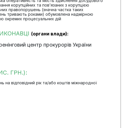
зька оперативність та якість здійснення досудового
ання корупційних та пов’язаних з корупцією
ьних правопорушень (значна частка таких
нь тривають роками) обумовлена надмірною
тю окремих процесуальних дій
ВИКОНАВЦІ
(органи влади):
енінговий центр прокурорів України
С. ГРН.):
 на відповідний рік та/або коштів міжнародної