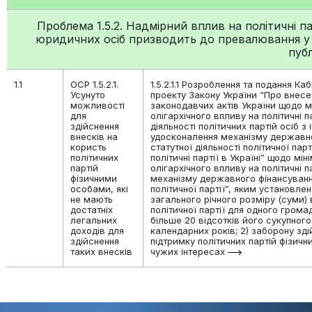
Проблема 1.5.2. Надмірний вплив на політичні па
юридичних осіб призводить до превалювання у 
пуб
1.1
ОСР 1.5.2.1.
1.5.2.1.1 Розроблення та подання Каб
Усунуто
проекту Закону України “Про внесе
можливості
законодавчих актів України щодо мі
для
олігархічного впливу на політичні п
здійснення
діяльності політичних партій осіб з 
внесків на
удосконалення механізму державн
користь
статутної діяльності політичної парт
політичних
політичні партії в Україні” щодо мін
партій
олігархічного впливу на політичні п
фізичними
механізму державного фінансування
особами, які
політичної партії”, яким установле
не мають
загального річного розміру (суми) 
достатніх
політичної партії для одного грома
легальних
більше 20 відсотків його сукупного
доходів для
календарних років; 2) заборону зді
здійснення
підтримку політичних партій фізичн
таких внесків
чужих інтересах