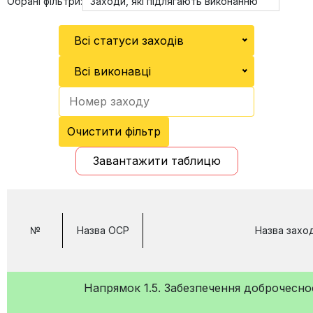
Обрані фільтри:
Заходи, які підлягають виконанню
Всі статуси заходів
Всі виконавці
Очистити фільтр
Завантажити таблицю
№
Назва ОСР
Назва захо
Напрямок 1.5. Забезпечення доброчеснос