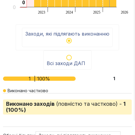
0
0
0
2023
2024
2025
2026
End of interactive chart.
Заходи, які підлягають виконанню
Всі заходи ДАП
1
| 100%
1
Виконано частково
Виконано заходів
(повністю та частково) -
1
(100%)