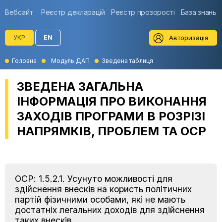
Вебсайт
Реєстр декларацій
Реєстр прозорості
База знань
Авторизація
УКР
EN
Головна
Модуль ДАП
Зведена таблиця
ЗВЕДЕНА ЗАГАЛЬНА
ІНФОРМАЦІЯ ПРО ВИКОНАННЯ
ЗАХОДІВ ПРОГРАМИ В РОЗРІЗІ
НАПРЯМКІВ, ПРОБЛЕМ ТА ОСР
ОСР: 1.5.2.1. Усунуто можливості для
здійснення внесків на користь політичних
партій фізичними особами, які не мають
достатніх легальних доходів для здійснення
таких внесків